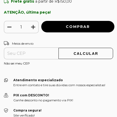
Frete grátis
a partir de
R$150,00
ATENÇÃO, última peça!
ALTERAR CEP
Entregas para o CEP:
Meios de envio
CALCULAR
Não sei meu CEP
Atendimento especializado
Entre em contato e tire suas dúvidas com nossos especialistas!
PIX com DESCONTO!
Ganhe desconto no pagamento via PIX!
Compra segura!
Site verificado!