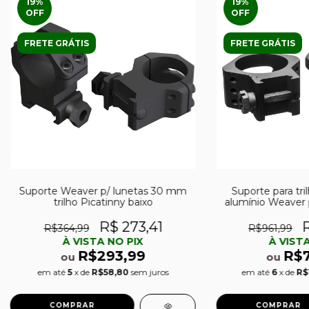
19
%
19
%
OFF
OFF
FRETE GRÁTIS
FRETE GRÁTIS
Suporte Weaver p/ lunetas 30 mm
Suporte para tri
trilho Picatinny baixo
alumínio Weaver 
ba
R$ 273,41
R$364,99
R$961,99
À VISTA NO PIX
À VISTA
R$293,99
R$
ou
ou
em até
5
x de
R$58,80
sem juros
em até
6
x de
R$