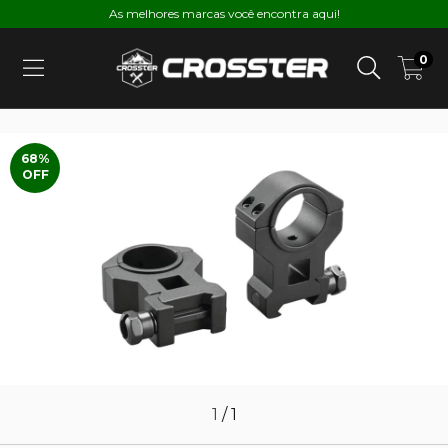
As melhores marcas você encontra aqui!
0
68
%
OFF
1
/
1