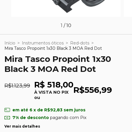
1
/
10
Início
>
Instrumentos óticos
>
Red-dots
>
Mira Tasco Propoint 1x30 Black 3 MOA Red Dot
Mira Tasco Propoint 1x30
Black 3 MOA Red Dot
R$ 518,00
R$1.123,99
R$556,99
À VISTA NO PIX
ou
em até
6
x de
R$92,83
sem juros
7% de desconto
pagando com Pix
Ver mais detalhes