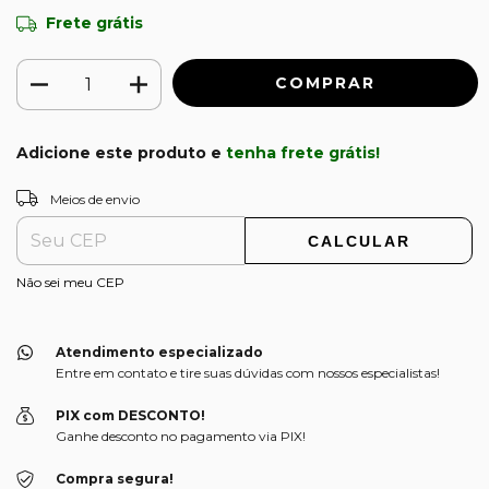
Frete grátis
Adicione este produto e
tenha frete grátis!
ALTERAR CEP
Entregas para o CEP:
Meios de envio
CALCULAR
Não sei meu CEP
Atendimento especializado
Entre em contato e tire suas dúvidas com nossos especialistas!
PIX com DESCONTO!
Ganhe desconto no pagamento via PIX!
Compra segura!