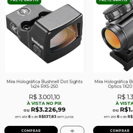
Mira Holográfica Bushnell Dot Sights
Mira Holográfica B
1x24 RXS-250
Optics 1X20 
R$ 3.001,10
R$ 1.
À VISTA NO PIX
À VISTA
R$3.226,99
R$1
ou
ou
em até
6
x de
R$537,83
sem juros
em até
6
x de
R$