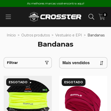
As melhores marcas você encontra aqui!
0
Início
>
Outros produtos
>
Vestuário e EPI
>
Bandanas
Bandanas
Filtrar
ESGOTADO
ESGOTADO