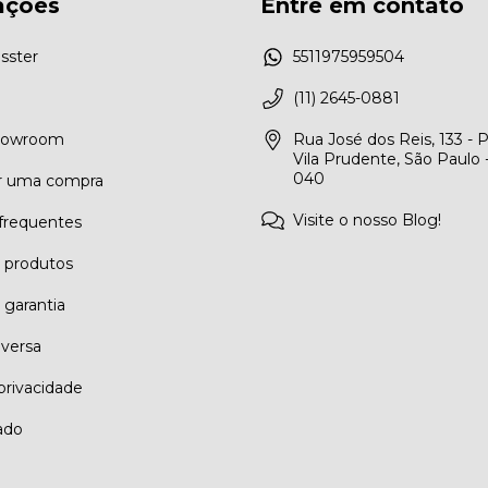
ações
Entre em contato
sster
5511975959504
(11) 2645-0881
Showroom
Rua José dos Reis, 133 - 
Vila Prudente, São Paulo 
040
r uma compra
Visite o nosso Blog!
frequentes
e produtos
 garantia
eversa
 privacidade
ado