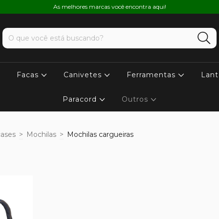
As melhores marcas você encontra aqui!
Facas
Canivetes
Ferramentas
Lant
Paracord
Outros
cases
>
Mochilas
>
Mochilas cargueiras