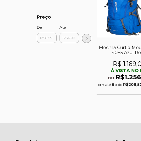
Preço
De
Até
Mochila Curtlo Mo
40+5 Azul Ro
R$ 1.169,
À VISTA NO 
R$1.256
ou
em até
6
x de
R$209,5