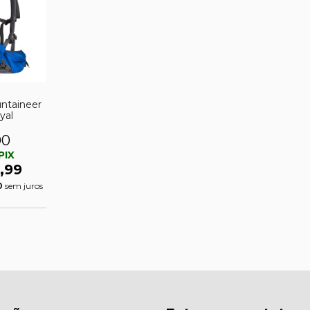
untaineer
yal
00
PIX
,99
0
sem juros