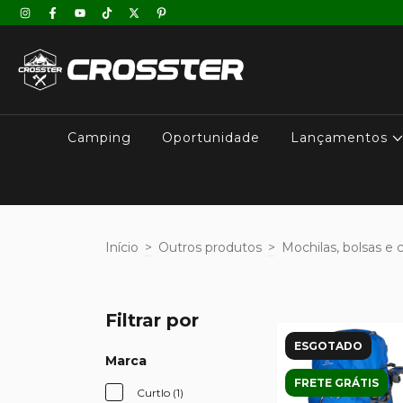
Camping
Oportunidade
Lançamentos
Início
>
Outros produtos
>
Mochilas, bolsas e 
Filtrar por
ESGOTADO
Marca
FRETE GRÁTIS
Curtlo (1)