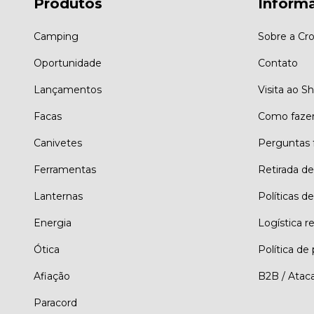
Produtos
Inform
Camping
Sobre a Cro
Oportunidade
Contato
Lançamentos
Visita ao 
Facas
Como faze
Canivetes
Perguntas 
Ferramentas
Retirada d
Lanternas
Políticas de
Energia
Logística r
Ótica
Política de
Afiação
B2B / Atac
Paracord