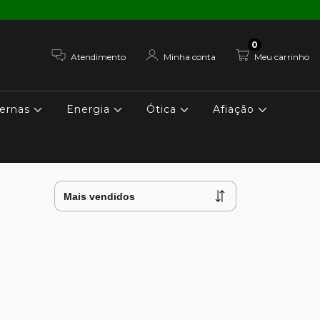
0
Atendimento
Minha conta
Meu carrinho
ernas
Energia
Ótica
Afiação