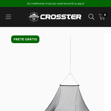
As melhores marcas você encontra aqui!
0
FRETE GRÁTIS