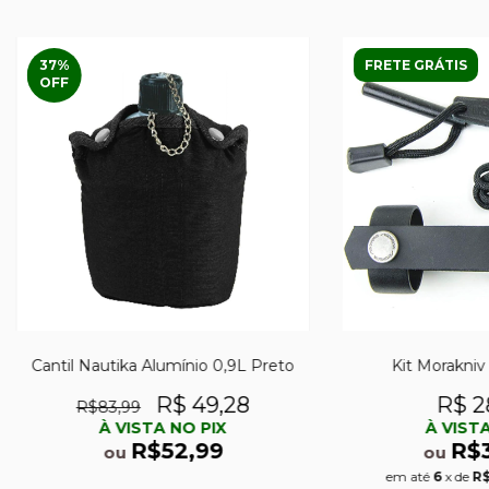
37
%
FRETE GRÁTIS
OFF
Cantil Nautika Alumínio 0,9L Preto
Kit Morakniv 
R$ 49,28
R$ 2
R$83,99
À VISTA NO PIX
À VISTA
R$52,99
R$
ou
ou
em até
6
x de
R$