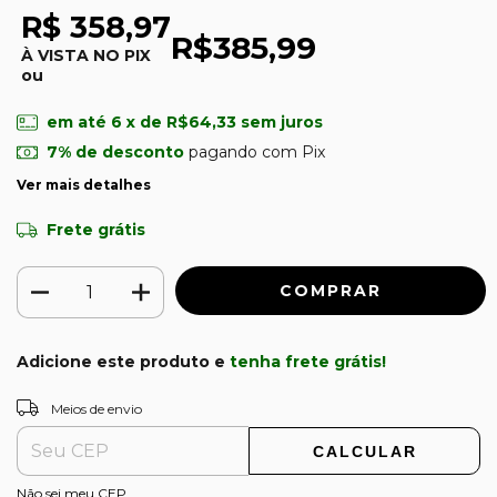
R$ 358,97
R$385,99
À VISTA NO PIX
ou
em até
6
x de
R$64,33
sem juros
7% de desconto
pagando com Pix
Ver mais detalhes
Frete grátis
Adicione este produto e
tenha frete grátis!
ALTERAR CEP
Entregas para o CEP:
Meios de envio
CALCULAR
Não sei meu CEP