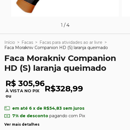
1
/
4
Início
>
Facas
>
Facas para atividades ao ar livre
>
Faca Morakniv Companion HD (S) laranja queimado
Faca Morakniv Companion
HD (S) laranja queimado
R$ 305,96
R$328,99
À VISTA NO PIX
ou
em até
6
x de
R$54,83
sem juros
7% de desconto
pagando com Pix
Ver mais detalhes