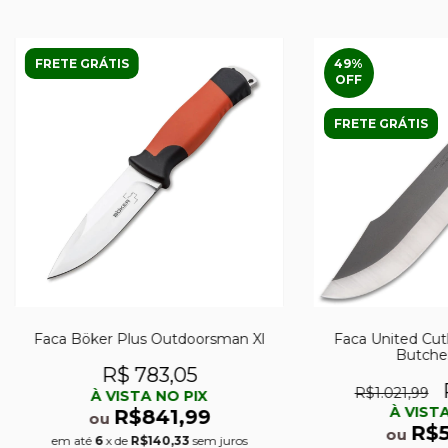
FRETE GRÁTIS
49
%
OFF
FRETE GRÁTIS
Faca Böker Plus Outdoorsman Xl
Faca United Cut
Butche
R$ 783,05
R$1.021,99
À VISTA NO PIX
À VISTA
R$841,99
ou
R$
ou
em até
6
x de
R$140,33
sem juros