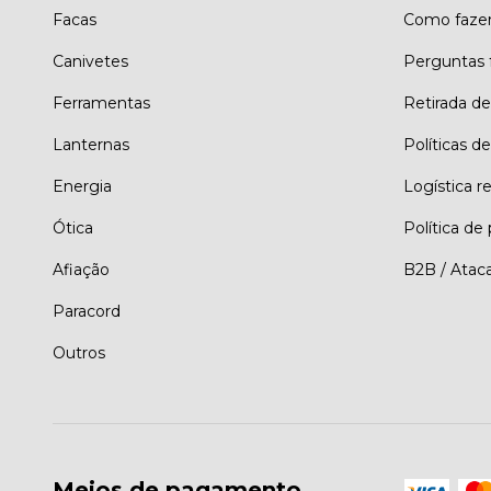
Facas
Como faze
Canivetes
Perguntas 
Ferramentas
Retirada d
Lanternas
Políticas de
Energia
Logística r
Ótica
Política de
Afiação
B2B / Atac
Paracord
Outros
Meios de pagamento