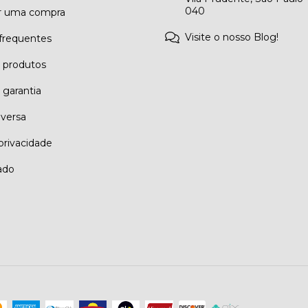
040
r uma compra
Visite o nosso Blog!
frequentes
e produtos
 garantia
eversa
 privacidade
ado