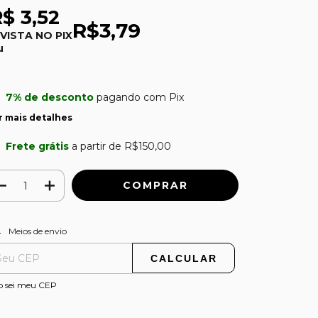
$ 3,52
R$3,79
 VISTA NO PIX
u
7% de desconto
pagando com Pix
r mais detalhes
Frete grátis
a partir de
R$150,00
ALTERAR CEP
regas para o CEP:
Meios de envio
CALCULAR
o sei meu CEP