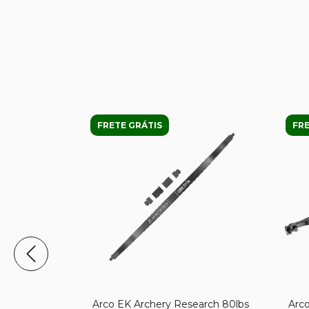
FRETE GRÁTIS
FRE
arch 110lbs
Arco EK Archery Research 80lbs
Arco