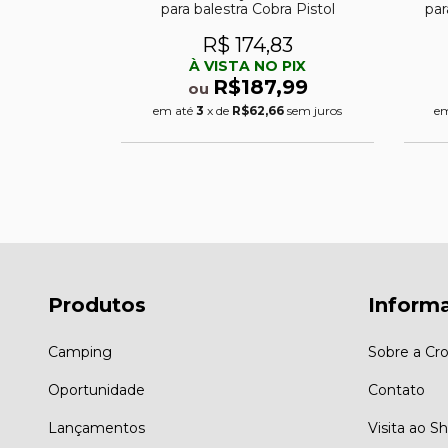
a System R
para balestra Cobra Pistol
par
79
R$ 174,83
PIX
À VISTA NO PIX
,99
R$187,99
ou
7
sem juros
em até
3
x de
R$62,66
sem juros
em
Produtos
Inform
Camping
Sobre a Cro
Oportunidade
Contato
Lançamentos
Visita ao 