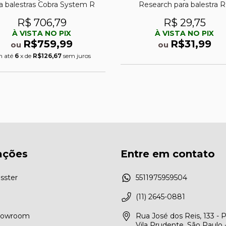
a balestras Cobra System R
Research para balestra 
R$ 706,79
R$ 29,75
À VISTA NO PIX
À VISTA NO PIX
R$759,99
R$31,99
ou
ou
 até
6
x de
R$126,67
sem juros
ações
Entre em contato
sster
5511975959504
(11) 2645-0881
Showroom
Rua José dos Reis, 133 - 
Vila Prudente, São Paulo 