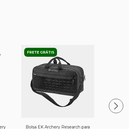
FRETE GRÁTIS
FRETE GRÁ
ery
Bolsa EK Archery Research para
Bolsa EK A