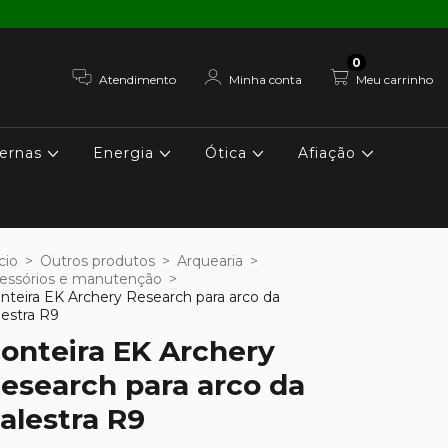
0
Atendimento
Minha conta
Meu carrinho
ernas
Energia
Ótica
Afiação
cio
>
Outros produtos
>
Arquearia
>
essórios e manutenção
>
nteira EK Archery Research para arco da
lestra R9
onteira EK Archery
esearch para arco da
alestra R9