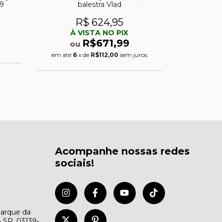
R9
balestra Vlad
bal
R$ 624,95
R
À VISTA NO PIX
À 
R$671,99
ou
ou
em até
6
x de
R$112,00
sem juros
em até
6
Acompanhe nossas redes
sociais!
Parque da
- SP, 03139-