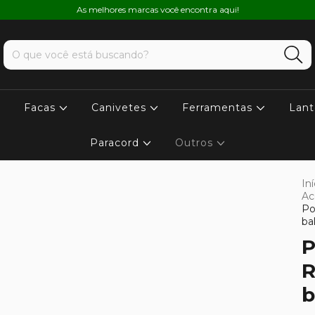
As melhores marcas você encontra aqui!
Facas
Canivetes
Ferramentas
Lant
Paracord
Outros
Iní
Ac
Po
ba
P
R
b