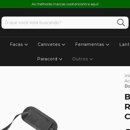
As melhores marcas você encontra aqui!
Facas
Canivetes
Ferramentas
Lant
Paracord
Outros
Iní
Ac
Bo
B
R
C