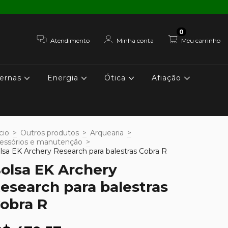
0
Atendimento
Minha conta
Meu carrinho
ernas
Energia
Ótica
Afiação
cio
>
Outros produtos
>
Arquearia
>
essórios e manutenção
>
lsa EK Archery Research para balestras Cobra R
olsa EK Archery
esearch para balestras
obra R