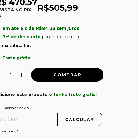
R$ 470,57
R$505,99
 VISTA NO PIX
u
em até
6
x de
R$84,33
sem juros
7% de desconto
pagando com Pix
r mais detalhes
Frete grátis
icione este produto e
tenha frete grátis!
ALTERAR CEP
regas para o CEP:
Meios de envio
CALCULAR
o sei meu CEP