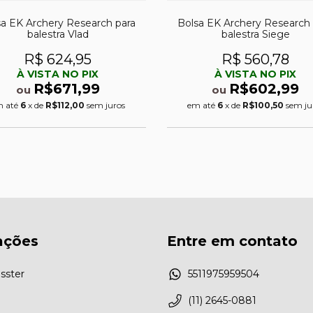
sa EK Archery Research para
Bolsa EK Archery Research 
balestra Vlad
balestra Siege
R$ 624,95
R$ 560,78
À VISTA NO PIX
À VISTA NO PIX
R$671,99
R$602,99
ou
ou
m até
6
x de
R$112,00
sem juros
em até
6
x de
R$100,50
sem ju
ações
Entre em contato
sster
5511975959504
(11) 2645-0881