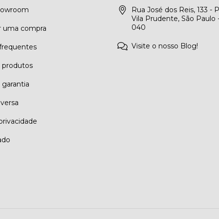
Showroom
Rua José dos Reis, 133 - 
Vila Prudente, São Paulo 
040
r uma compra
Visite o nosso Blog!
frequentes
e produtos
 garantia
eversa
 privacidade
ado