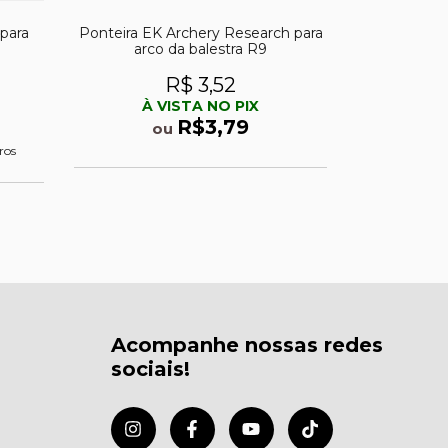
para
Ponteira EK Archery Research para
Ponteira EK
arco da balestra R9
arco 
R$ 3,52
À VISTA NO PIX
À 
R$3,79
ou
o
ros
Acompanhe nossas redes
sociais!