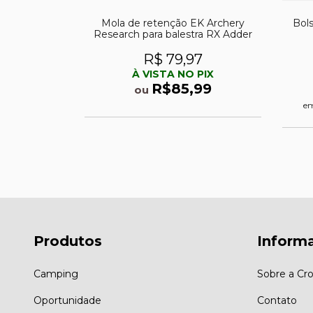
earch 90lbs
Mola de retenção EK Archery
Bol
a System R
Research para balestra RX Adder
79
R$ 79,97
PIX
À VISTA NO PIX
,99
R$85,99
ou
7
sem juros
e
Produtos
Inform
Camping
Sobre a Cro
Oportunidade
Contato