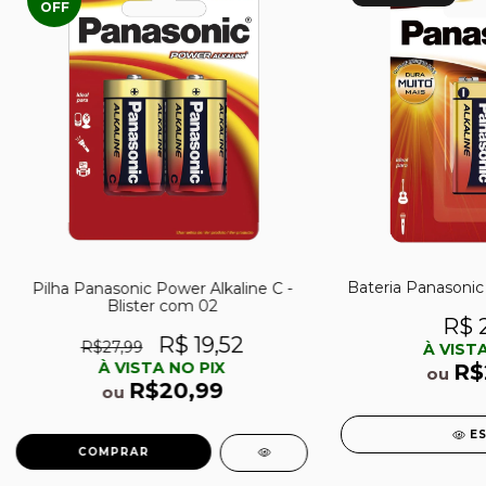
OFF
Bateria Panasonic
Pilha Panasonic Power Alkaline C -
Blister com 02
R$ 2
R$ 19,52
R$27,99
À VISTA
À VISTA NO PIX
R$
ou
R$20,99
ou
E