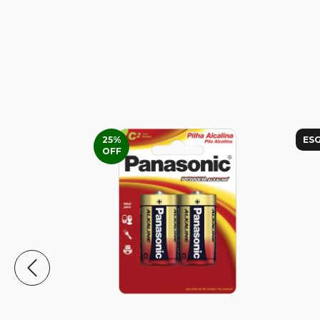
25
%
ES
OFF