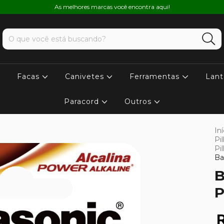
As melhores marcas você encontra aqui!
Facas
Canivetes
Ferramentas
Lant
Paracord
Outros
Iní
Pi
Pi
Ba
B
P
R