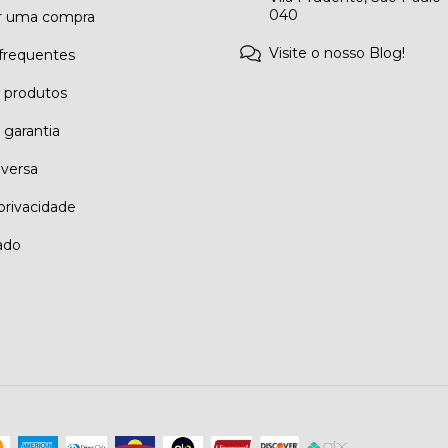
040
r uma compra
Visite o nosso Blog!
frequentes
e produtos
 garantia
eversa
 privacidade
ado