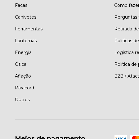
Facas
Como faze
Canivetes
Perguntas 
Ferramentas
Retirada d
Lanternas
Políticas de
Energia
Logística r
Ótica
Política de
Afiação
B2B / Atac
Paracord
Outros
Meios de pagamento