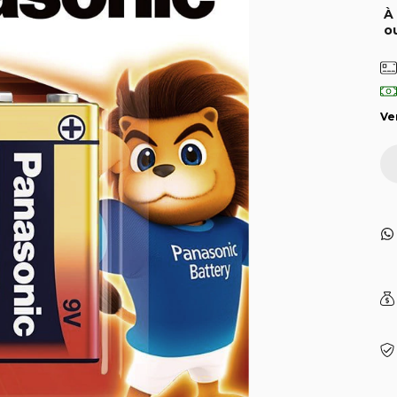
À
o
Ve