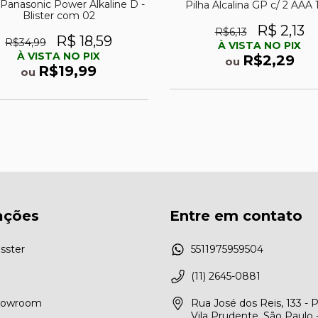
 Panasonic Power Alkaline D -
Pilha Alcalina GP c/ 2 AAA 
Blister com 02
R$ 2,13
R$6,13
R$ 18,59
R$34,99
À VISTA NO PIX
À VISTA NO PIX
R$2,29
ou
R$19,99
ou
ações
Entre em contato
sster
5511975959504
(11) 2645-0881
Showroom
Rua José dos Reis, 133 - 
Vila Prudente, São Paulo 