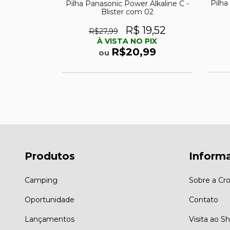
Pilha
 2 AA 1,5V
Pilha Panasonic Power Alkaline C -
Blister com 02
,13
R$ 19,52
R$27,99
PIX
À VISTA NO PIX
29
R$20,99
ou
Produtos
Inform
Camping
Sobre a Cro
Oportunidade
Contato
Lançamentos
Visita ao 