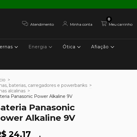
0
Atendimento
Minha conta
Meu carrinho
ernas
Energia
Ótica
Afiação
cio
>
lhas, baterias, carregadores e powerbanks
>
lhas alcalinas
>
teria Panasonic Power Alkaline 9V
ateria Panasonic
ower Alkaline 9V
$ 24,17