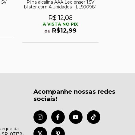
1,5V
Pilha alcalina AAA Ledlenser 1,5V
Pilha Alc
blister com 4 unidades - LL500981
R$6
R$ 12,08
À 
À VISTA NO PIX
o
R$12,99
ou
Acompanhe nossas redes
sociais!
Parque da
- SP, 03139-