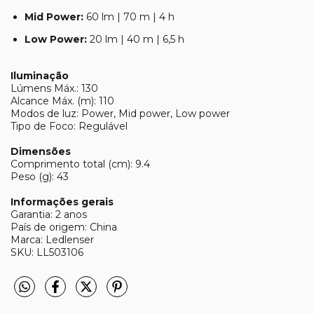
Mid Power:
60 lm | 70 m | 4 h
Low Power:
20 lm | 40 m | 6,5 h
Iluminação
Lúmens Máx.: 130
Alcance Máx. (m): 110
Modos de luz: Power, Mid power, Low power
Tipo de Foco: Regulável
Dimensões
Comprimento total (cm): 9.4
Peso (g): 43
Informações gerais
Garantia: 2 anos
País de origem: China
Marca: Ledlenser
SKU: LL503106