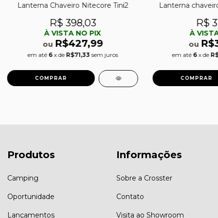
Lanterna Chaveiro Nitecore Tini2
Lanterna chaveir
R$ 398,03
R$ 3
À VISTA NO PIX
À VISTA
R$427,99
R$
ou
ou
em até
6
x de
R$71,33
sem juros
em até
6
x de
R$
Produtos
Informações
Camping
Sobre a Crosster
Oportunidade
Contato
Lançamentos
Visita ao Showroom