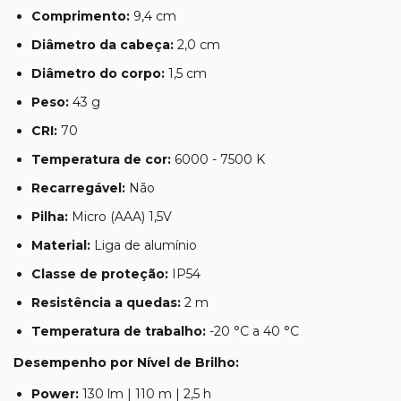
Comprimento:
9,4 cm
Diâmetro da cabeça:
2,0 cm
Diâmetro do corpo:
1,5 cm
Peso:
43 g
CRI:
70
Temperatura de cor:
6000 - 7500 K
Recarregável:
Não
Pilha:
Micro (AAA) 1,5V
Material:
Liga de alumínio
Classe de proteção:
IP54
Resistência a quedas:
2 m
Temperatura de trabalho:
-20 °C a 40 °C
Desempenho por Nível de Brilho:
Power:
130 lm | 110 m | 2,5 h