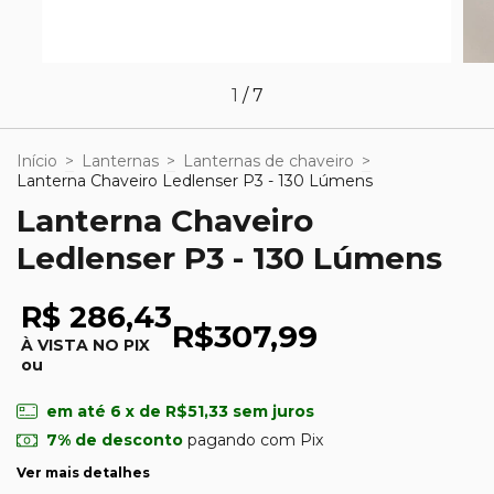
1
/
7
Início
>
Lanternas
>
Lanternas de chaveiro
>
Lanterna Chaveiro Ledlenser P3 - 130 Lúmens
Lanterna Chaveiro
Ledlenser P3 - 130 Lúmens
R$ 286,43
R$307,99
À VISTA NO PIX
ou
em até
6
x de
R$51,33
sem juros
7% de desconto
pagando com Pix
Ver mais detalhes