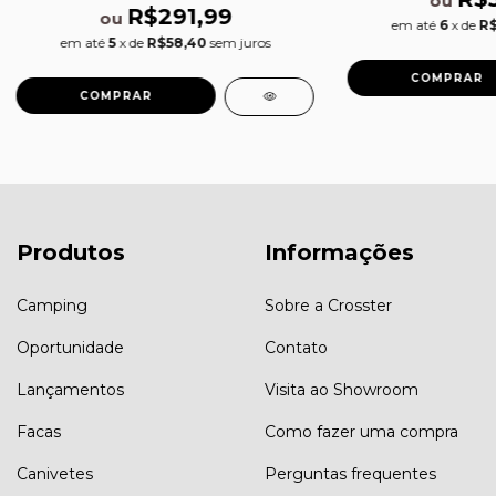
ou
R$291,99
ou
em até
6
x de
R$
em até
5
x de
R$58,40
sem juros
Produtos
Informações
Camping
Sobre a Crosster
Oportunidade
Contato
Lançamentos
Visita ao Showroom
Facas
Como fazer uma compra
Canivetes
Perguntas frequentes