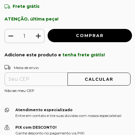
Frete grátis
ATENÇÃO, última peça!
Adicione este produto e
tenha frete grátis!
ALTERAR CEP
Entregas para o CEP:
Meios de envio
CALCULAR
Não sei meu CEP
Atendimento especializado
Entre em contato e tire suas dúvidas com nossos especialistas!
PIX com DESCONTO!
Ganhe desconto no pagamento via PIX!