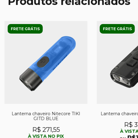
Produtos relacionados
FRETE GRÁTIS
FRETE GRÁTIS
Lanterna chaveiro Nitecore TIKI
Lanterna chaveir
GITD BLUE
R$ 3
R$ 271,55
À VISTA
À VISTA NO PIX
R$