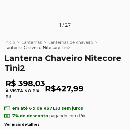
1
/
27
Início
>
Lanternas
>
Lanternas de chaveiro
>
Lanterna Chaveiro Nitecore Tini2
Lanterna Chaveiro Nitecore
Tini2
R$ 398,03
R$427,99
À VISTA NO PIX
ou
em até
6
x de
R$71,33
sem juros
7% de desconto
pagando com Pix
Ver mais detalhes