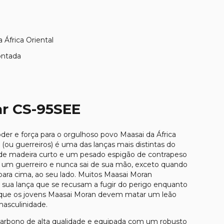
 África Oriental
ontada
ar CS-95SEE
der e força para o orgulhoso povo Maasai da África
 (ou guerreiros) é uma das lanças mais distintas do
 de madeira curto e um pesado espigão de contrapeso
e um guerreiro e nunca sai de sua mão, exceto quando
para cima, ao seu lado. Muitos Maasai Moran
 sua lança que se recusam a fugir do perigo enquanto
 já que os jovens Maasai Moran devem matar um leão
masculinidade.
arbono de alta qualidade e equipada com um robusto