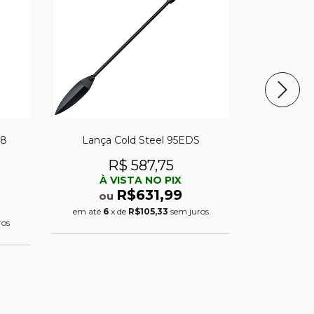
48
Lança Cold Steel 95EDS
Pontas de 
Polímero 
R$ 587,75
À VISTA NO PIX
À 
R$631,99
ou
o
em até
6
x de
R$105,33
sem juros
ros