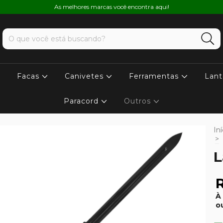
As melhores marcas você encontra aqui!
Facas
Canivetes
Ferramentas
Lant
Paracord
Outros
Iní
>
L
R
À
o