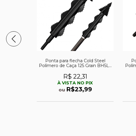
old Steel
Ponta para flecha Cold Steel
Po
 Grain BH6L
Polímero de Caça 125 Grain BH5L -
Polí
UND
1
R$ 22,31
PIX
À VISTA NO PIX
99
R$23,99
ou