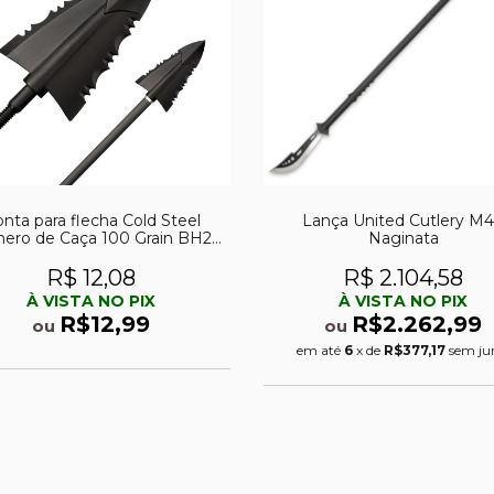
nta para flecha Cold Steel
Lança United Cutlery M
mero de Caça 100 Grain BH2L
Naginata
- UND
R$ 12,08
R$ 2.104,58
À VISTA NO PIX
À VISTA NO PIX
R$12,99
R$2.262,99
ou
ou
em até
6
x de
R$377,17
sem ju