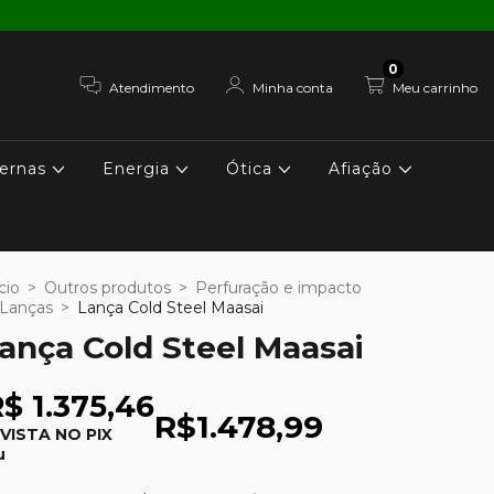
0
Atendimento
Minha conta
Meu carrinho
ernas
Energia
Ótica
Afiação
cio
>
Outros produtos
>
Perfuração e impacto
Lanças
>
Lança Cold Steel Maasai
ança Cold Steel Maasai
$ 1.375,46
R$1.478,99
 VISTA NO PIX
u