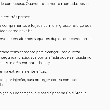
o de contrapeso. Quando totalmente montada, possui
te em três partes:
de comprimento, é forjada com um grosso reforço que
fiada como navalha.
serve de encaixe nos soquetes duplos que conectam o
tratado termicamente para alcançar uma dureza
 segunda função: sua ponta afiada pode ser usada no
 assim o fio cortante da lança.
 arma extremamente eficaz.
ada por injeção, para proteger contra contatos
a.
ição ou decoração, a Maasai Spear da Cold Steel é