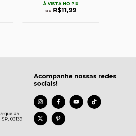
À VISTA NO PIX
À 
R$11,99
ou
ou
em até
6
x
Acompanhe nossas redes
sociais!
Parque da
- SP, 03139-