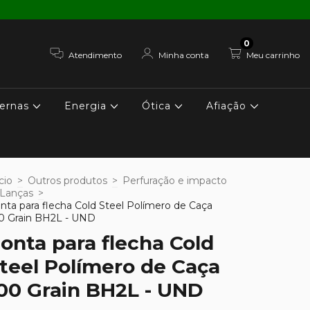
0
Atendimento
Minha conta
Meu carrinho
ernas
Energia
Ótica
Afiação
cio
>
Outros produtos
>
Perfuração e impacto
Lanças
>
nta para flecha Cold Steel Polímero de Caça
0 Grain BH2L - UND
onta para flecha Cold
teel Polímero de Caça
00 Grain BH2L - UND