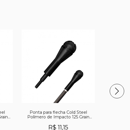
FRETE GRÁ
eel
Ponta para flecha Cold Steel
Lança U
rain
Polímero de Impacto 125 Grain
BH3L - UND
R$ 11,15
R