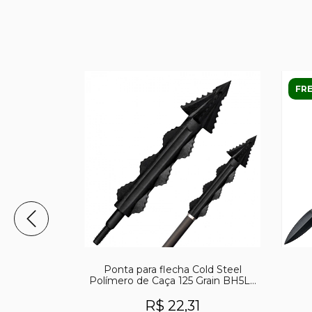
FRE
y M48 Talon
Ponta para flecha Cold Steel
Polímero de Caça 125 Grain BH5L -
UND
25
R$ 22,31