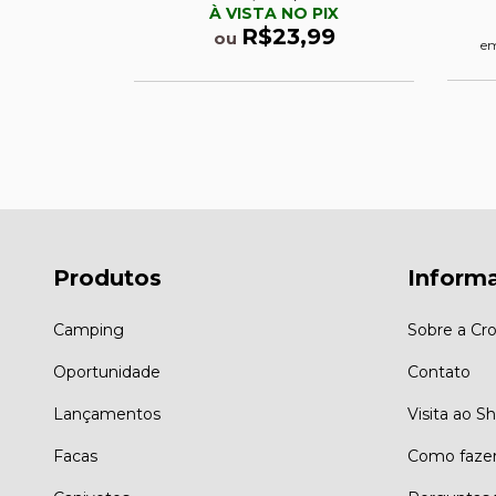
PIX
À VISTA NO PIX
,99
R$23,99
ou
em
7
sem juros
Produtos
Inform
Camping
Sobre a Cro
Oportunidade
Contato
Lançamentos
Visita ao 
Facas
Como faze