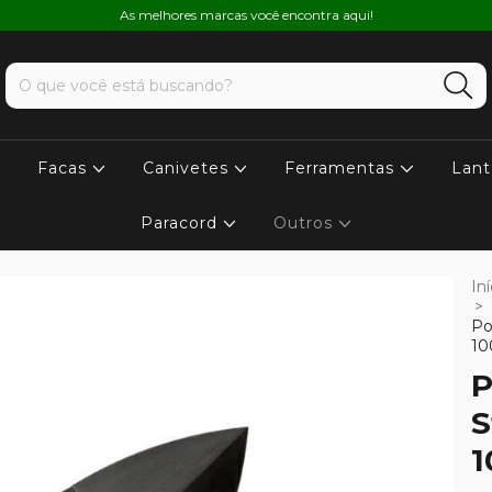
As melhores marcas você encontra aqui!
Facas
Canivetes
Ferramentas
Lant
Paracord
Outros
Iní
>
Po
10
P
S
1