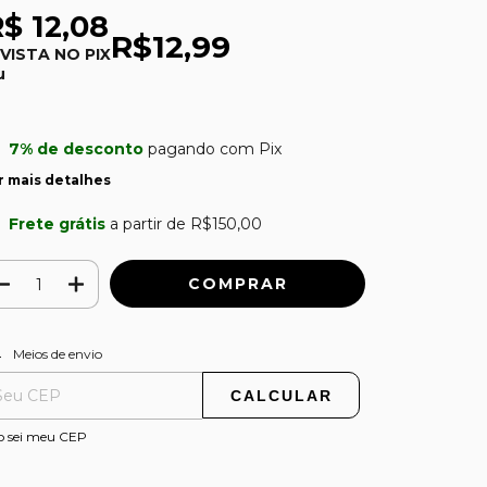
$ 12,08
R$12,99
 VISTA NO PIX
u
7% de desconto
pagando com Pix
r mais detalhes
Frete grátis
a partir de
R$150,00
ALTERAR CEP
regas para o CEP:
Meios de envio
CALCULAR
o sei meu CEP