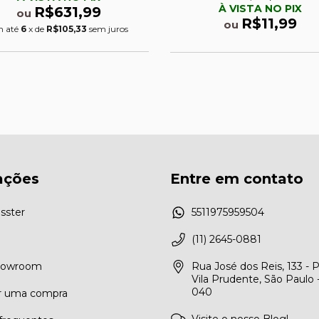
À VISTA NO PIX
R$631,99
ou
R$11,99
ou
 até
6
x de
R$105,33
sem juros
ações
Entre em contato
sster
5511975959504
(11) 2645-0881
Showroom
Rua José dos Reis, 133 - 
Vila Prudente, São Paulo 
040
r uma compra