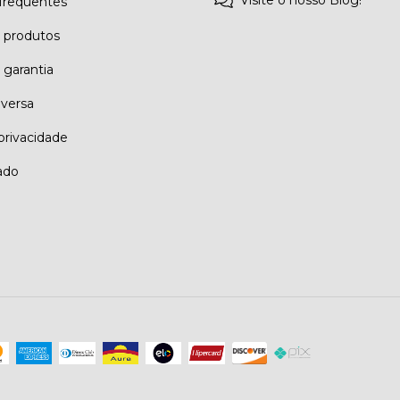
Visite o nosso Blog!
frequentes
e produtos
 garantia
eversa
 privacidade
ado