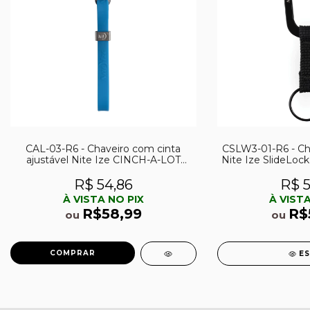
CAL-03-R6 - Chaveiro com cinta
CSLW3-01-R6 - Ch
ajustável Nite Ize CINCH-A-LOT
Nite Ize SlideLoc
CAL-03-R6
01-R6 a
R$ 54,86
R$ 5
À VISTA NO PIX
À VISTA
R$58,99
R$
ou
ou
E