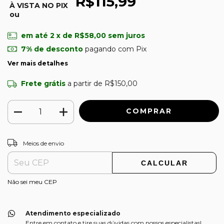
R$115,99
À VISTA NO PIX
ou
em até
2
x de
R$58,00
sem juros
7% de desconto
pagando com Pix
Ver mais detalhes
Frete grátis
a partir de
R$150,00
ALTERAR CEP
Entregas para o CEP:
Meios de envio
CALCULAR
Não sei meu CEP
Atendimento especializado
Entre em contato e tire suas dúvidas com nossos especialistas!