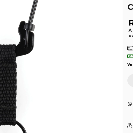
C
À
o
Ve