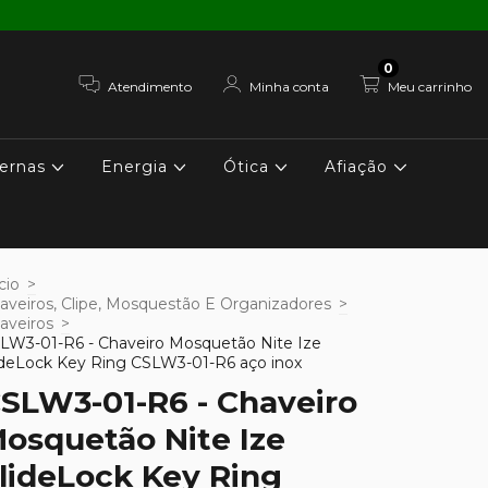
0
Atendimento
Minha conta
Meu carrinho
ernas
Energia
Ótica
Afiação
cio
>
aveiros, Clipe, Mosquestão E Organizadores
>
aveiros
>
LW3-01-R6 - Chaveiro Mosquetão Nite Ize
ideLock Key Ring CSLW3-01-R6 aço inox
SLW3-01-R6 - Chaveiro
osquetão Nite Ize
lideLock Key Ring