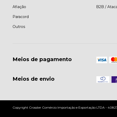
Afiação
B2B / Atac
Paracord
Outros
Meios de pagamento
Meios de envio
Copyright Crosster Comércio Importação e Exportação LTDA - 408279