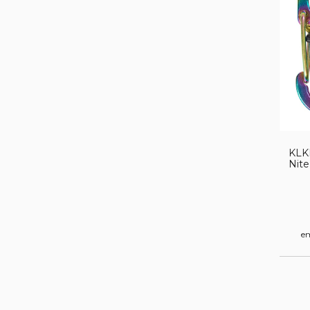
KLK
Nite
e