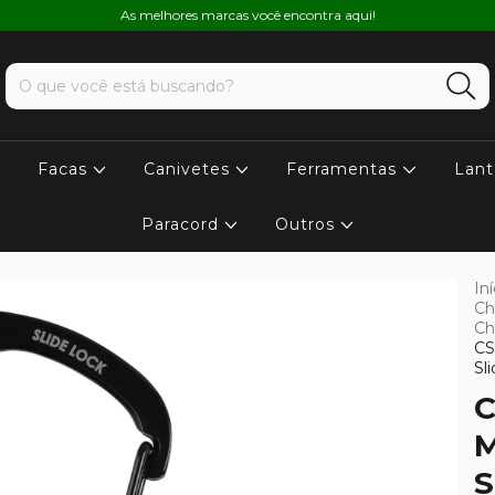
As melhores marcas você encontra aqui!
Facas
Canivetes
Ferramentas
Lant
Paracord
Outros
Iní
Ch
Ch
CS
Sl
C
M
S