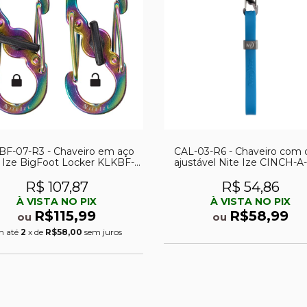
BF-07-R3 - Chaveiro em aço
CAL-03-R6 - Chaveiro com c
 Ize BigFoot Locker KLKBF-
ajustável Nite Ize CINCH-A
07-R3
CAL-03-R6
R$ 107,87
R$ 54,86
À VISTA NO PIX
À VISTA NO PIX
R$115,99
R$58,99
ou
ou
m até
2
x de
R$58,00
sem juros