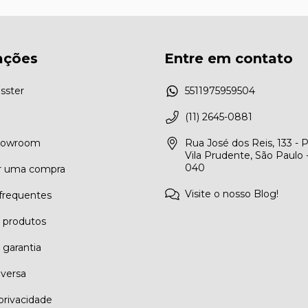
ações
Entre em contato
sster
5511975959504
(11) 2645-0881
Showroom
Rua José dos Reis, 133 - 
Vila Prudente, São Paulo 
040
r uma compra
Visite o nosso Blog!
frequentes
e produtos
 garantia
eversa
 privacidade