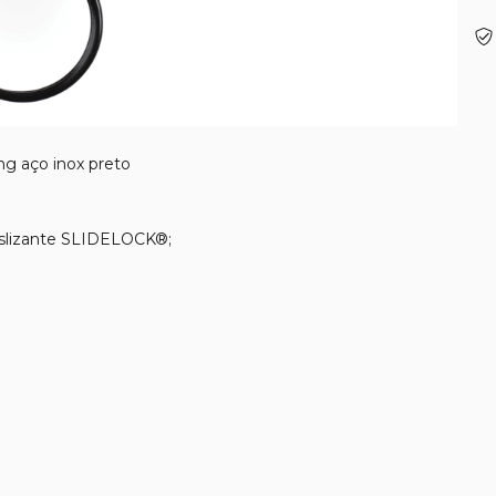
ng aço inox preto
eslizante SLIDELOCK®;