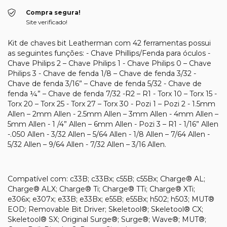
Compra segura!
Site verificado!
Kit de chaves bit Leatherman com 42 ferramentas possui
as seguintes funções: - Chave Phillips/Fenda para óculos -
Chave Philips 2 – Chave Philips 1 - Chave Philips 0 – Chave
Philips 3 - Chave de fenda 1/8 – Chave de fenda 3/32 -
Chave de fenda 3/16” – Chave de fenda 5/32 - Chave de
fenda ¼” – Chave de fenda 7/32 -R2 – R1 - Torx 10 – Torx 15 -
Torx 20 – Torx 25 - Torx 27 – Torx 30 - Pozi 1 – Pozi 2 - 1.5mm
Allen – 2mm Allen - 2.5mm Allen – 3mm Allen - 4mm Allen –
5mm Allen - 1 /4” Allen – 6mm Allen - Pozi 3 – R1 - 1/16” Allen
-.050 Allen - 3/32 Allen – 5/64 Allen - 1/8 Allen – 7/64 Allen -
5/32 Allen – 9/64 Allen - 7/32 Allen – 3/16 Allen.
Compatível com: c33B; c33Bx; c55B; c55Bx; Charge® AL;
Charge® ALX; Charge® Ti; Charge® TTi; Charge® XTi;
e306x; e307x; e33B; e33Bx; e55B; e55Bx; h502; h503; MUT®
EOD; Removable Bit Driver; Skeletool®; Skeletool® CX;
Skeletool® SX; Original Surge®; Surge®; Wave®; MUT®;