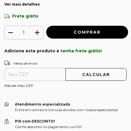
Ver mais detalhes
Frete grátis
Adicione este produto e
tenha frete grátis!
ALTERAR CEP
Entregas para o CEP:
Meios de envio
CALCULAR
Não sei meu CEP
Atendimento especializado
Entre em contato e tire suas dúvidas com nossos especialistas!
PIX com DESCONTO!
Ganhe desconto no pagamento via PIX!