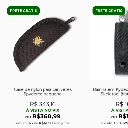
FRETE GRÁTIS
FRETE GRÁTIS
Case de nylon para canivetes
Bainha em Kydex
Spyderco pequeno
Skeletool (fib
R$ 343,16
R$ 1
À VISTA NO PIX
À VISTA
R$368,99
R$
ou
ou
em até
6
x de
R$61,50
sem juros
em até
3
x de
R$