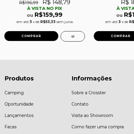
R$ 148,79
R$ 1
R$196,99
À VISTA NO PIX
À VISTA
R$159,99
R$
ou
ou
em até
3
x de
R$53,33
sem juros
em até
3
x de
R$
Produtos
Informações
Camping
Sobre a Crosster
Oportunidade
Contato
Lançamentos
Visita ao Showroom
Facas
Como fazer uma compra