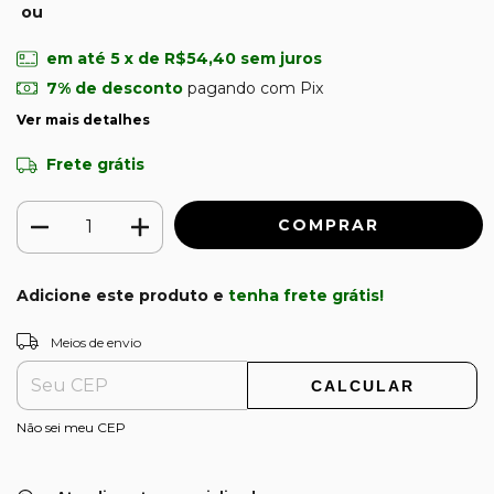
ou
em até
5
x de
R$54,40
sem juros
7% de desconto
pagando com Pix
Ver mais detalhes
Frete grátis
Adicione este produto e
tenha frete grátis!
ALTERAR CEP
Entregas para o CEP:
Meios de envio
CALCULAR
Não sei meu CEP