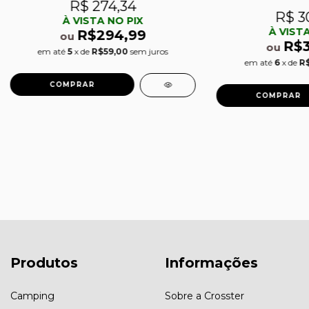
R$ 274,34
R$ 3
À VISTA NO PIX
À VISTA
R$294,99
ou
R$
ou
em até
5
x de
R$59,00
sem juros
em até
6
x de
R$
Produtos
Informações
Camping
Sobre a Crosster