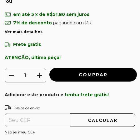
ou
em até
5
x de
R$51,80
sem juros
7% de desconto
pagando com Pix
Ver mais detalhes
Frete grátis
ATENÇÃO, última peça!
Adicione este produto e
tenha frete grátis!
ALTERAR CEP
Entregas para o CEP:
Meios de envio
CALCULAR
Não sei meu CEP