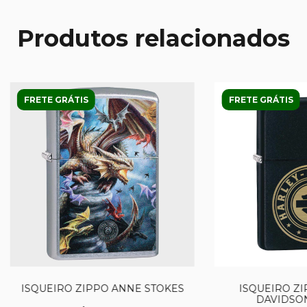
Produtos relacionados
FRETE GRÁTIS
FRETE GRÁTIS
ISQUEIRO ZIPPO ANNE STOKES
ISQUEIRO ZI
DAVIDSON