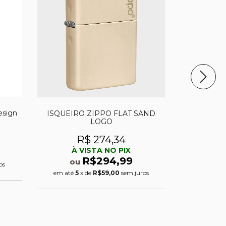
esign
ISQUEIRO ZIPPO FLAT SAND
PORTA I
LOGO
C
R$ 274,34
À VISTA NO PIX
À 
R$294,99
ou
o
os
em até
5
x de
R$59,00
sem juros
em até
2