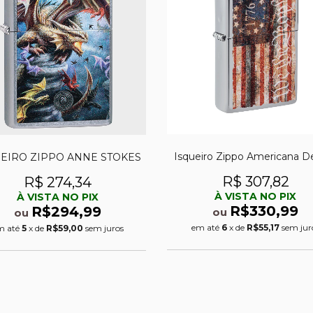
Isqueiro Zippo Americana D
UEIRO ZIPPO ANNE STOKES
R$ 307,82
R$ 274,34
À VISTA NO PIX
À VISTA NO PIX
R$330,99
R$294,99
ou
ou
em até
6
x de
R$55,17
sem jur
m até
5
x de
R$59,00
sem juros