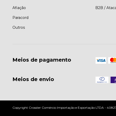
Afiação
B2B / Atac
Paracord
Outros
Meios de pagamento
Meios de envio
Copyright Crosster Comércio Importação e Exportação LTDA - 408279