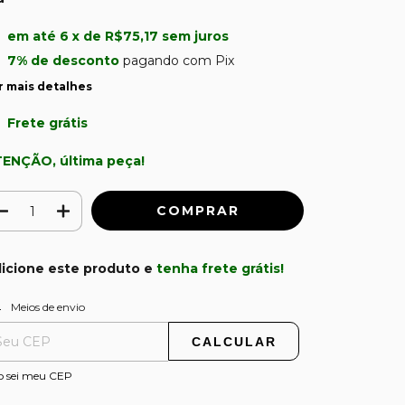
em até
6
x de
R$75,17
sem juros
7% de desconto
pagando com Pix
r mais detalhes
Frete grátis
ENÇÃO, última peça!
icione este produto e
tenha frete grátis!
ALTERAR CEP
regas para o CEP:
Meios de envio
CALCULAR
o sei meu CEP