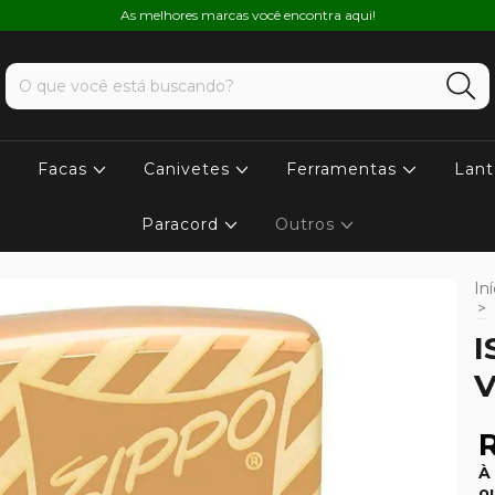
As melhores marcas você encontra aqui!
Facas
Canivetes
Ferramentas
Lant
Paracord
Outros
Iní
>
I
V
R
À
o