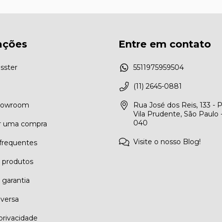
ações
Entre em contato
sster
5511975959504
(11) 2645-0881
Showroom
Rua José dos Reis, 133 - 
Vila Prudente, São Paulo 
040
r uma compra
Visite o nosso Blog!
frequentes
e produtos
 garantia
eversa
 privacidade