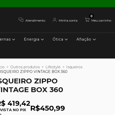
0
Atendimento
Minha conta
Meu carrinho
ernas
Energia
Ótica
Afiação
cio
>
Outros produtos
>
Lifestyle
>
Isqueiros
ISQUEIRO ZIPPO VINTAGE BOX 360
SQUEIRO ZIPPO
INTAGE BOX 360
$ 419,42
R$450,99
 VISTA NO PIX
u