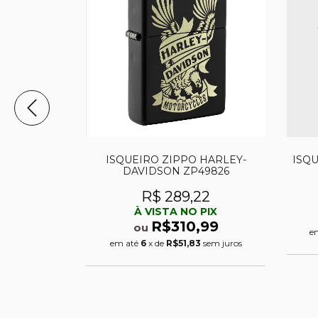
 DOLLAR
ISQUEIRO ZIPPO HARLEY-
ISQ
DAVIDSON ZP49826
84
R$ 289,22
PIX
À VISTA NO PIX
,99
R$310,99
ou
sem juros
e
em até
6
x de
R$51,83
sem juros