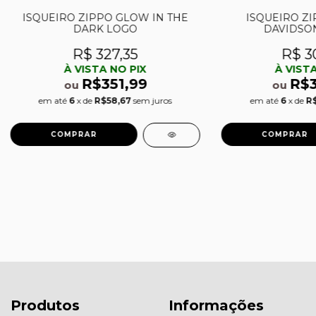
ISQUEIRO ZIPPO GLOW IN THE
ISQUEIRO ZI
DARK LOGO
DAVIDSON
R$ 327,35
R$ 3
À VISTA NO PIX
À VISTA
R$351,99
R$
ou
ou
em até
6
x de
R$58,67
sem juros
em até
6
x de
R$
Produtos
Informações