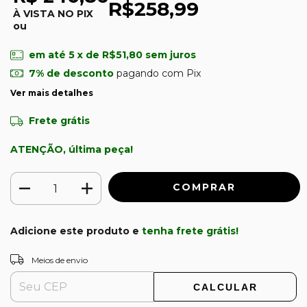
R$258,99
À VISTA NO PIX
ou
em até
5
x de
R$51,80
sem juros
7% de desconto
pagando com Pix
Ver mais detalhes
Frete grátis
ATENÇÃO, última peça!
Adicione este produto e
tenha frete grátis!
ALTERAR CEP
Entregas para o CEP:
Meios de envio
CALCULAR