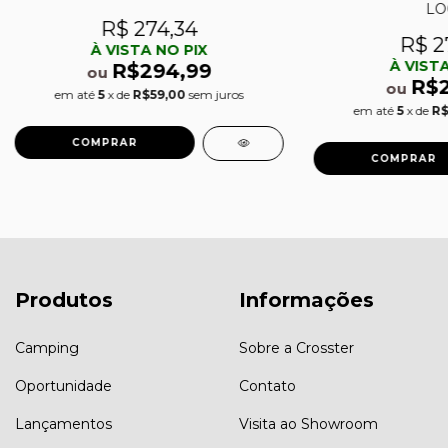
LO
R$ 274,34
R$ 2
À VISTA NO PIX
À VISTA
R$294,99
ou
R$2
ou
em até
5
x de
R$59,00
sem juros
em até
5
x de
R$
Produtos
Informações
Camping
Sobre a Crosster
Oportunidade
Contato
Lançamentos
Visita ao Showroom