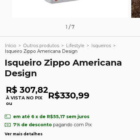
1
/
7
Início
>
Outros produtos
>
Lifestyle
>
Isqueiros
>
Isqueiro Zippo Americana Design
Isqueiro Zippo Americana
Design
R$ 307,82
R$330,99
À VISTA NO PIX
ou
em até
6
x de
R$55,17
sem juros
7% de desconto
pagando com Pix
Ver mais detalhes