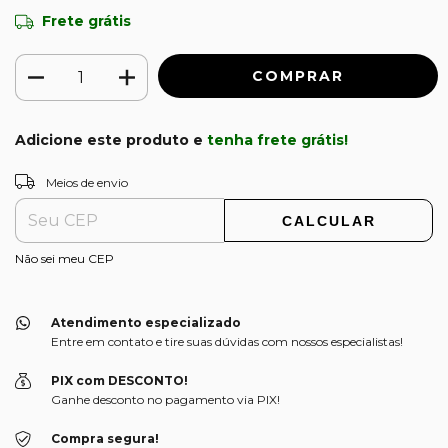
Frete grátis
Adicione este produto e
tenha frete grátis!
ALTERAR CEP
Entregas para o CEP:
Meios de envio
CALCULAR
Não sei meu CEP
Atendimento especializado
Entre em contato e tire suas dúvidas com nossos especialistas!
PIX com DESCONTO!
Ganhe desconto no pagamento via PIX!
Compra segura!