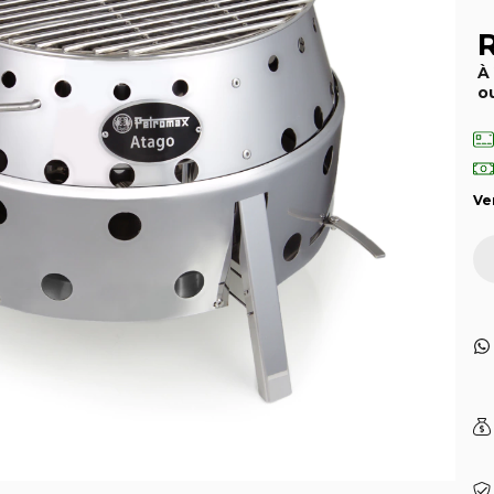
R
À
o
Ve