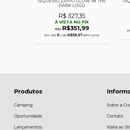
 preto fosco
ISQUEIRO ZIPPO GLOW IN THE
IS
DARK LOGO
3
R$ 327,35
PIX
À VISTA NO PIX
,99
R$351,99
ou
0
sem juros
e
em até
6
x de
R$58,67
sem juros
Produtos
Inform
Camping
Sobre a Cro
Oportunidade
Contato
Lançamentos
Visita ao 