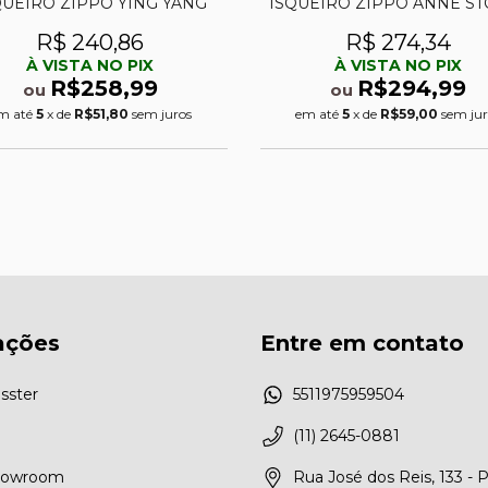
QUEIRO ZIPPO YING YANG
ISQUEIRO ZIPPO ANNE ST
R$ 240,86
R$ 274,34
À VISTA NO PIX
À VISTA NO PIX
R$258,99
R$294,99
ou
ou
m até
5
x de
R$51,80
sem juros
em até
5
x de
R$59,00
sem jur
ações
Entre em contato
sster
5511975959504
(11) 2645-0881
Showroom
Rua José dos Reis, 133 - 