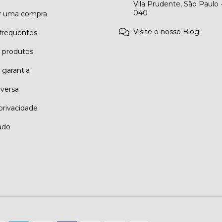
Vila Prudente, São Paulo 
040
r uma compra
Visite o nosso Blog!
frequentes
e produtos
 garantia
eversa
 privacidade
ado