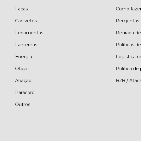
Facas
Como faze
Canivetes
Perguntas 
Ferramentas
Retirada d
Lanternas
Políticas de
Energia
Logística r
Ótica
Política de
Afiação
B2B / Atac
Paracord
Outros