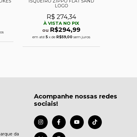
Isqueiro Z
OKES
ISQUEIRO ZIPPO FLAT SAND
LOGO
R
R$ 274,34
À 
À VISTA NO PIX
ou
R$294,99
ou
em até
6
os
em até
5
x de
R$59,00
sem juros
Acompanhe nossas redes
sociais!
Parque da