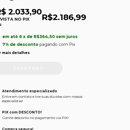
$ 2.033,90
R$2.186,99
 VISTA NO PIX
u
em até
6
x de
R$364,50
sem juros
7% de desconto
pagando com Pix
r mais detalhes
Atendimento especializado
Entre em contato e tire suas dúvidas com nossos
especialistas!
PIX com DESCONTO!
Ganhe desconto no pagamento via PIX!
Compra segura!