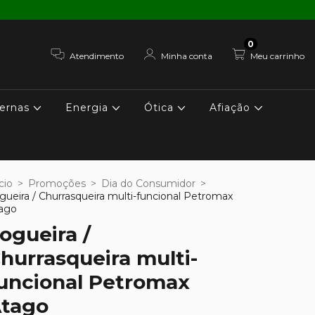
0
Atendimento
Minha conta
Meu carrinho
ernas
Energia
Ótica
Afiação
cio
>
Promoções
>
Dia do Consumidor
>
gueira / Churrasqueira multi-funcional Petromax
ago
ogueira /
hurrasqueira multi-
uncional Petromax
tago