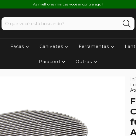
As melhores marcas você encontra aqui!
Facas
Canivetes
Ferramentas
Lant
Paracord
Outros
Iní
Fo
At
F
C
f
A