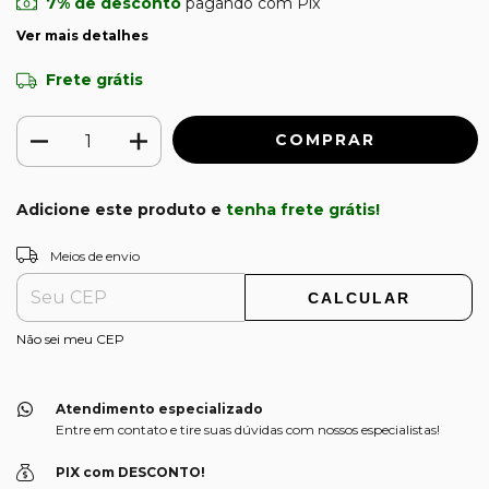
7% de desconto
pagando com Pix
Ver mais detalhes
Frete grátis
Adicione este produto e
tenha frete grátis!
ALTERAR CEP
Entregas para o CEP:
Meios de envio
CALCULAR
Não sei meu CEP
Atendimento especializado
Entre em contato e tire suas dúvidas com nossos especialistas!
PIX com DESCONTO!