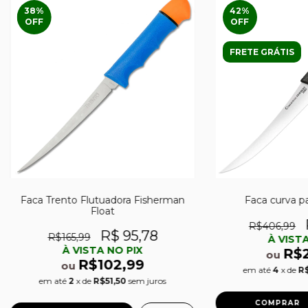
38
%
42
%
OFF
OFF
FRETE GRÁTIS
Faca Trento Flutuadora Fisherman
Faca curva pa
Float
R$406,99
R$ 95,78
R$165,99
À VISTA
À VISTA NO PIX
R$
ou
R$102,99
ou
em até
4
x de
R
em até
2
x de
R$51,50
sem juros