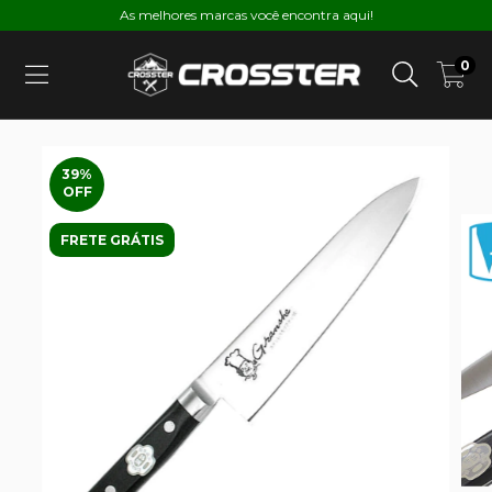
As melhores marcas você encontra aqui!
0
39
%
OFF
FRETE GRÁTIS