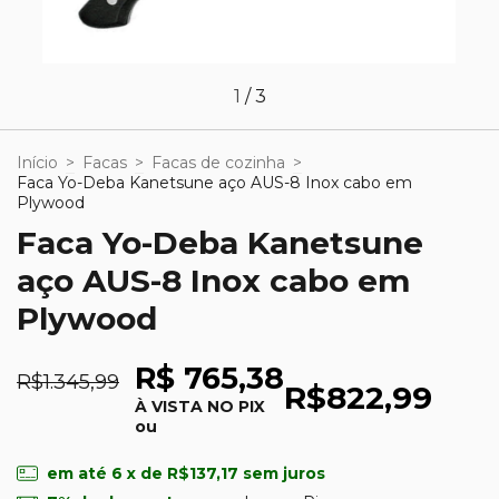
1
/
3
Início
>
Facas
>
Facas de cozinha
>
Faca Yo-Deba Kanetsune aço AUS-8 Inox cabo em
Plywood
Faca Yo-Deba Kanetsune
aço AUS-8 Inox cabo em
Plywood
R$ 765,38
R$1.345,99
R$822,99
À VISTA NO PIX
ou
em até
6
x de
R$137,17
sem juros