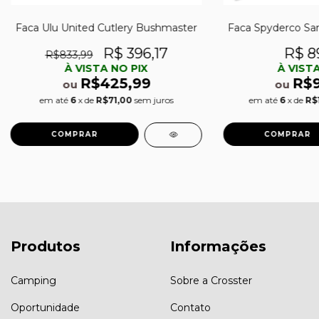
Faca Ulu United Cutlery Bushmaster
Faca Spyderco San
R$ 396,17
R$ 8
R$833,99
À VISTA NO PIX
À VISTA
R$425,99
R$9
ou
ou
em até
6
x de
R$71,00
sem juros
em até
6
x de
R$
Produtos
Informações
Camping
Sobre a Crosster
Oportunidade
Contato