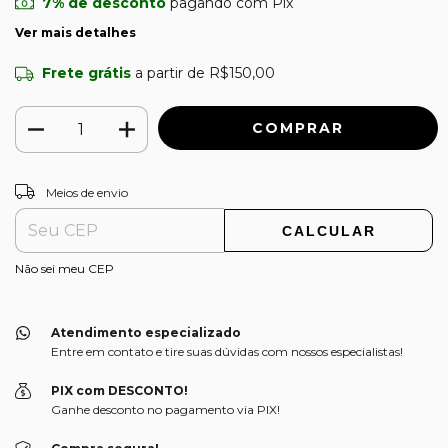
7% de desconto
pagando com Pix
Ver mais detalhes
Frete grátis
a partir de
R$150,00
ALTERAR CEP
Entregas para o CEP:
Meios de envio
CALCULAR
Não sei meu CEP
Atendimento especializado
Entre em contato e tire suas dúvidas com nossos especialistas!
PIX com DESCONTO!
Ganhe desconto no pagamento via PIX!