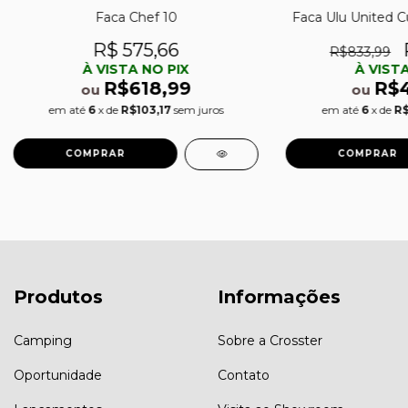
Faca Chef 10
Faca Ulu United C
R$ 575,66
R$833,99
À VISTA NO PIX
À VISTA
R$618,99
R$
ou
ou
em até
6
x de
R$103,17
sem juros
em até
6
x de
R$
Produtos
Informações
Camping
Sobre a Crosster
Oportunidade
Contato