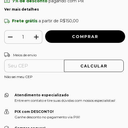
7% de desconto
pagando com Pix
Ver mais detalhes
Frete grátis
a partir de
R$150,00
ALTERAR CEP
Entregas para o CEP:
Meios de envio
CALCULAR
Não sei meu CEP
Atendimento especializado
Entre em contato e tire suas dúvidas com nossos especialistas!
PIX com DESCONTO!
Ganhe desconto no pagamento via PIX!