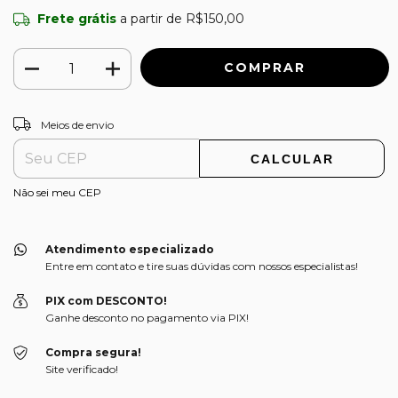
Frete grátis
a partir de
R$150,00
ALTERAR CEP
Entregas para o CEP:
Meios de envio
CALCULAR
Não sei meu CEP
Atendimento especializado
Entre em contato e tire suas dúvidas com nossos especialistas!
PIX com DESCONTO!
Ganhe desconto no pagamento via PIX!
Compra segura!
Site verificado!