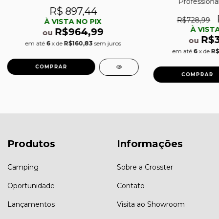
Professiona
R$ 897,44
R$728,99
À VISTA NO PIX
À VISTA
R$964,99
ou
R$
ou
em até
6
x de
R$160,83
sem juros
em até
6
x de
R$
Produtos
Informações
Camping
Sobre a Crosster
Oportunidade
Contato
Lançamentos
Visita ao Showroom