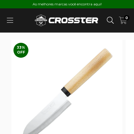
As melhores marcas você encontra aqui!
0
33
%
OFF