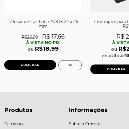
Difusor de Luz Fenix AODS 22 a 26
Interruptor para 
mm
RS
R$ 17,66
R$ 2
R$26,99
À VISTA NO PIX
À VISTA
R$18,99
R$
ou
ou
em até
5
x de
R$
Produtos
Informações
Camping
Sobre a Crosster