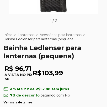
1
/
2
Início
>
Lanternas
>
Acessórios para lanternas
>
Bainha Ledlenser para lanternas (pequena)
Bainha Ledlenser para
lanternas (pequena)
R$ 96,71
R$103,99
À VISTA NO PIX
ou
em até
2
x de
R$52,00
sem juros
7% de desconto
pagando com Pix
Ver mais detalhes