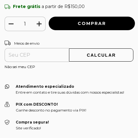
Frete grátis
a partir de
R$150,00
ALTERAR CEP
Entregas para o CEP:
Meios de envio
CALCULAR
Não sei meu CEP
Atendimento especializado
Entre em contato e tire suas dúvidas com nossos especialistas!
PIX com DESCONTO!
Ganhe desconto no pagamento via PIX!
Compra segura!
Site verificado!