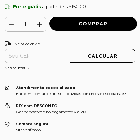
Frete grátis
a partir de
R$150,00
ALTERAR CEP
Entregas para o CEP:
Meios de envio
CALCULAR
Não sei meu CEP
Atendimento especializado
Entre em contato e tire suas dúvidas com nossos especialistas!
PIX com DESCONTO!
Ganhe desconto no pagamento via PIX!
Compra segura!
Site verificado!