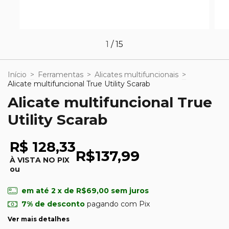
1
/
15
Início
>
Ferramentas
>
Alicates multifuncionais
>
Alicate multifuncional True Utility Scarab
Alicate multifuncional True
Utility Scarab
R$ 128,33
R$137,99
À VISTA NO PIX
ou
em até
2
x de
R$69,00
sem juros
7% de desconto
pagando com Pix
Ver mais detalhes