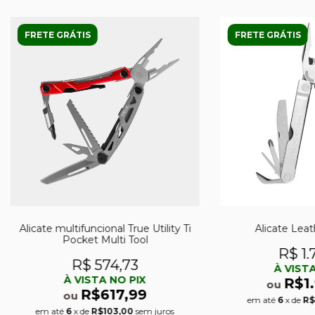
FRETE GRÁTIS
FRETE GRÁTIS
Alicate multifuncional True Utility Ti
Alicate Lea
Pocket Multi Tool
R$ 1.
R$ 574,73
À VISTA
À VISTA NO PIX
R$1
ou
R$617,99
ou
em até
6
x de
R$
em até
6
x de
R$103,00
sem juros