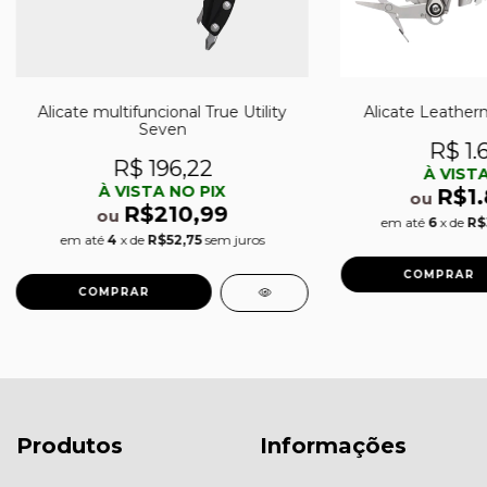
Alicate multifuncional True Utility
Alicate Leather
Seven
R$ 1.
R$ 196,22
À VISTA
À VISTA NO PIX
R$1
ou
R$210,99
ou
em até
6
x de
R$
em até
4
x de
R$52,75
sem juros
Produtos
Informações