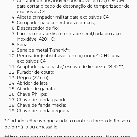
Cortador de fios/fusível substituível em aço 154CM
para cortar o cabo de detonação do temporizador de
explosivos C4;
Alicate crimpador militar para explosivos C4;
Crimpador para conectores elétricos;
Descascador de fio;
Lâmina metade lisa e metade serril;hada em aço
inoxidável 420HC;
Serra;
Serra de metal T-shank**;
Perfurador (substituível) em aço inox 410HC para
explosivos C4;
Adaptador para haste/ escova de limpeza #8-32***;
Furador de couro;
Régua (22 cm);
Abridor de lata;
Abridor de garrafa;
Chave Phillips;
Chave de fenda grande;
Chave de fenda média;
Chave de fenda pequena;
* Cortador côncavo que ajuda a manter a forma do fio sem
deformá-lo ou amassá-lo