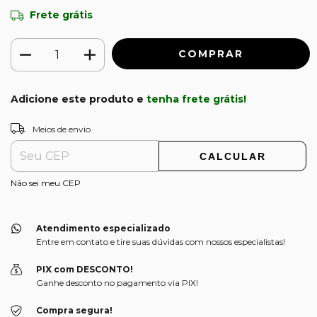
Frete grátis
Adicione este produto e
tenha frete grátis!
ALTERAR CEP
Entregas para o CEP:
Meios de envio
CALCULAR
Não sei meu CEP
Atendimento especializado
Entre em contato e tire suas dúvidas com nossos especialistas!
PIX com DESCONTO!
Ganhe desconto no pagamento via PIX!
Compra segura!