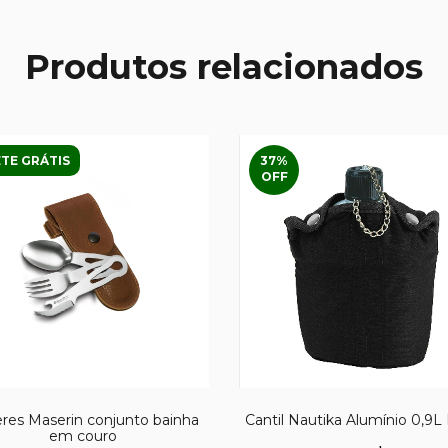
Produtos relacionados
TE GRÁTIS
37
%
OFF
eres Maserin conjunto bainha
Cantil Nautika Alumínio 0,9L
em couro