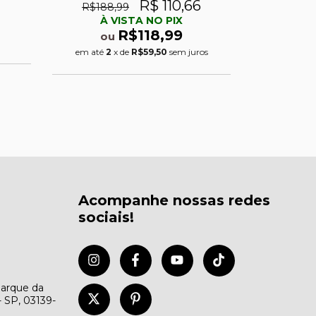
R$ 110,66
R
R$188,99
À VISTA NO PIX
À 
R$118,99
ou
ou
em até
2
x de
R$59,50
sem juros
em até
6
x
Acompanhe nossas redes
sociais!
Parque da
- SP, 03139-