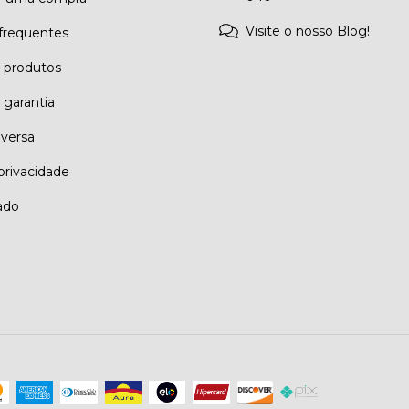
Visite o nosso Blog!
frequentes
e produtos
 garantia
eversa
 privacidade
ado