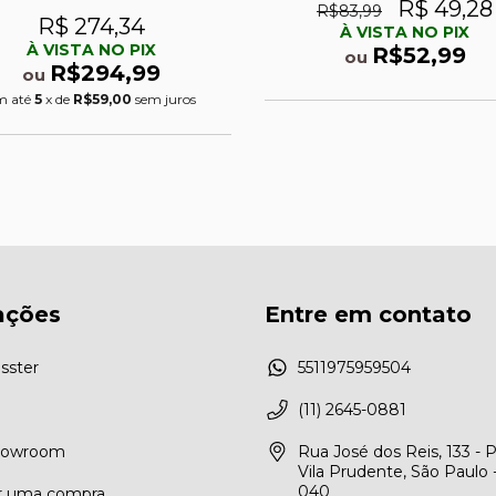
R$ 49,28
R$83,99
R$ 274,34
À VISTA NO PIX
À VISTA NO PIX
R$52,99
ou
R$294,99
ou
m até
5
x de
R$59,00
sem juros
ações
Entre em contato
sster
5511975959504
(11) 2645-0881
Showroom
Rua José dos Reis, 133 - 
Vila Prudente, São Paulo 
040
r uma compra