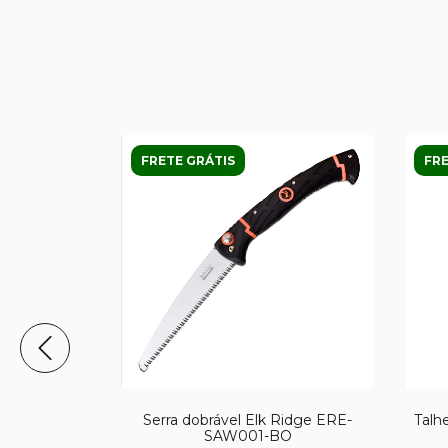
FRETE GRÁTIS
FRE
ca Eldris
Serra dobrável Elk Ridge ERE-
Talh
SAW001-BO