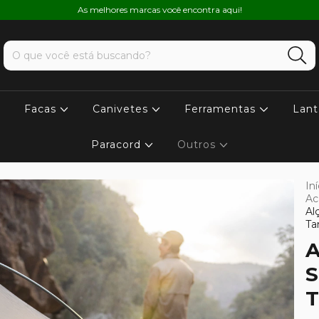
As melhores marcas você encontra aqui!
Facas
Canivetes
Ferramentas
Lant
Paracord
Outros
Iní
A
Al
Ta
A
S
T