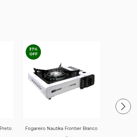
37
%
FRETE GRÁ
OFF
 Preto
Fogareiro Nautika Frontier Branco
Mini GPS