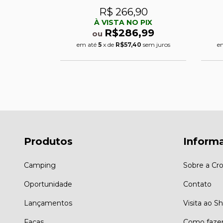
85
R$ 266,90
PIX
À VISTA NO PIX
,99
R$286,99
ou
3
sem juros
em até
5
x de
R$57,40
sem juros
e
Produtos
Inform
Camping
Sobre a Cro
Oportunidade
Contato
Lançamentos
Visita ao 
Facas
Como faze