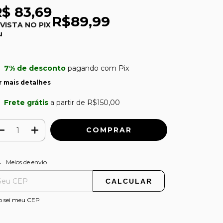
$ 83,69
R$89,99
 VISTA NO PIX
u
7% de desconto
pagando com Pix
r mais detalhes
Frete grátis
a partir de
R$150,00
ALTERAR CEP
regas para o CEP:
Meios de envio
CALCULAR
o sei meu CEP