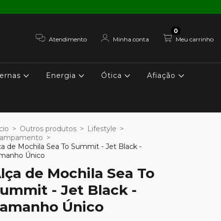
0
Atendimento
Minha conta
Meu carrinho
ernas
Energia
Ótica
Afiação
cio
>
Outros produtos
>
Lifestyle
>
campamento
>
ça de Mochila Sea To Summit - Jet Black -
manho Único
lça de Mochila Sea To
ummit - Jet Black -
amanho Único