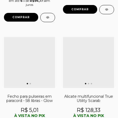
em até
6
x de
R$94,17
sem
juros
Fecho para pulseiras em
Alicate multifuncional True
paracord - 58 libras - Glow
Utility Scarab
R$ 5,01
R$ 128,33
À VISTA NO PIX
À VISTA NO PIX