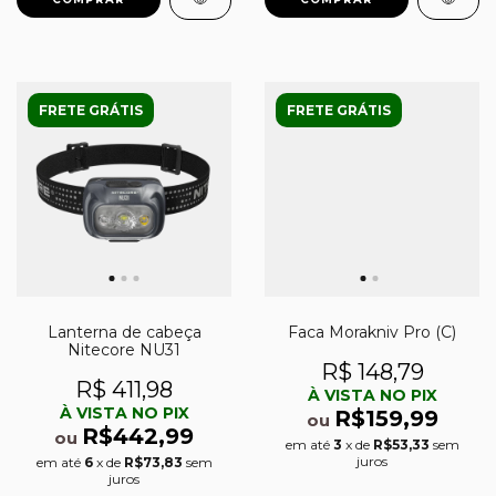
FRETE GRÁTIS
FRETE GRÁTIS
Lanterna de cabeça
Faca Morakniv Pro (C)
Nitecore NU31
R$ 148,79
R$ 411,98
À VISTA NO PIX
À VISTA NO PIX
R$159,99
ou
R$442,99
ou
em até
3
x de
R$53,33
sem
juros
em até
6
x de
R$73,83
sem
juros