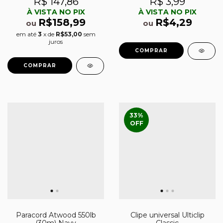
R$ 147,86
R$ 3,99
À VISTA NO PIX
À VISTA NO PIX
R$158,99
R$4,29
ou
ou
em até
3
x de
R$53,00
sem
juros
33
%
OFF
Paracord Atwood 550lb
Clipe universal Ulticlip