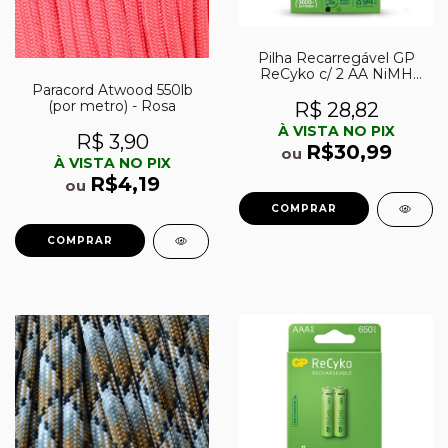
Pilha Recarregável GP
ReCyko c/ 2 AA NiMH
Paracord Atwood 550lb
1300mAh 1,2V
(por metro) - Rosa
R$ 28,82
À VISTA NO PIX
R$ 3,90
R$30,99
ou
À VISTA NO PIX
R$4,19
ou