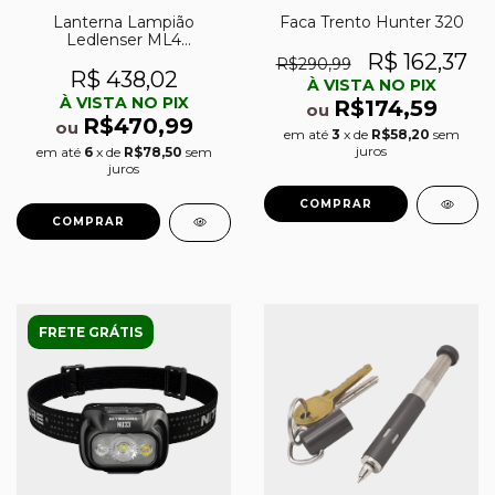
Lanterna Lampião
Faca Trento Hunter 320
Ledlenser ML4
recarregável
R$ 162,37
R$290,99
R$ 438,02
À VISTA NO PIX
À VISTA NO PIX
R$174,59
ou
R$470,99
ou
em até
3
x de
R$58,20
sem
juros
em até
6
x de
R$78,50
sem
juros
FRETE GRÁTIS