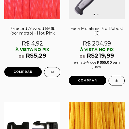
Paracord Atwood 550lb
Faca Morakniv Pro Robust
(por metro) - Hot Pink
(C)
R$ 4,92
R$ 204,59
À VISTA NO PIX
À VISTA NO PIX
R$5,29
R$219,99
ou
ou
em até
4
x de
R$55,00
sem
juros