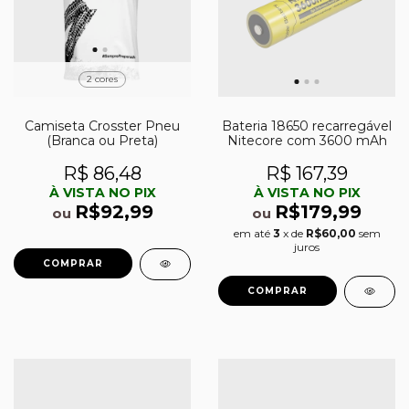
2 cores
Camiseta Crosster Pneu
Bateria 18650 recarregável
(Branca ou Preta)
Nitecore com 3600 mAh
R$ 86,48
R$ 167,39
À VISTA NO PIX
À VISTA NO PIX
R$92,99
R$179,99
ou
ou
em até
3
x de
R$60,00
sem
juros
COMPRAR