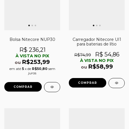
Bolsa Nitecore NUP30
Carregador Nitecore UI1
para baterias de lítio
R$ 236,21
R$ 54,86
R$74,99
À VISTA NO PIX
À VISTA NO PIX
R$253,99
ou
R$58,99
ou
em até
5
x de
R$50,80
sem
juros