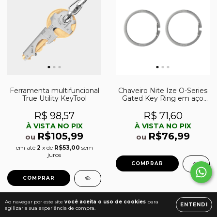
Ferramenta multifuncional
Chaveiro Nite Ize O-Series
True Utility KeyTool
Gated Key Ring em aço
inox
R$ 98,57
R$ 71,60
À VISTA NO PIX
À VISTA NO PIX
R$105,99
R$76,99
ou
ou
em até
2
x de
R$53,00
sem
juros
Ao navegar por este site
você aceita o uso de cookies
para
ENTENDI
agilizar a sua experiência de compra.