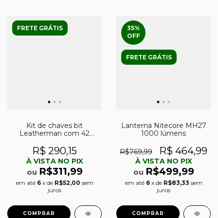
FRETE GRÁTIS
35
%
OFF
FRETE GRÁTIS
Kit de chaves bit
Lanterna Nitecore MH27
Leatherman com 42
1000 lúmens
ferramentas
R$ 290,15
R$ 464,99
R$769,99
À VISTA NO PIX
À VISTA NO PIX
R$311,99
R$499,99
ou
ou
em até
6
x de
R$52,00
sem
em até
6
x de
R$83,33
sem
juros
juros