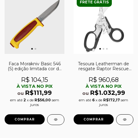
FRETE GRÁTIS
Faca Morakniv Basic 546
Tesoura Leatherman de
(S) edição limitada cor do
resgate Raptor Rescue
ano 2023
com 6 funções
R$ 104,15
R$ 960,68
À VISTA NO PIX
À VISTA NO PIX
R$111,99
R$1.032,99
ou
ou
em até
2
x de
R$56,00
sem
em até
6
x de
R$172,17
sem
juros
juros