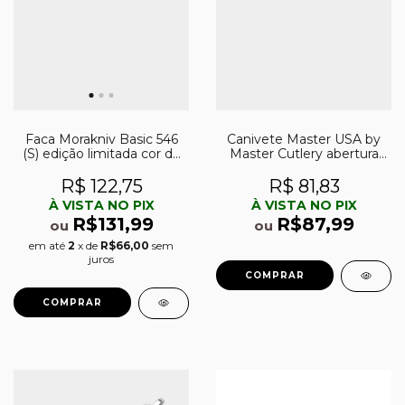
Faca Morakniv Basic 546
Canivete Master USA by
(S) edição limitada cor do
Master Cutlery abertura
ano 2024
assistida MU-A006CF
R$ 122,75
R$ 81,83
À VISTA NO PIX
À VISTA NO PIX
R$131,99
R$87,99
ou
ou
em até
2
x de
R$66,00
sem
juros