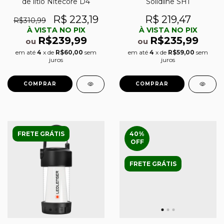
Solidline SH1
de lítio Nitecore D4
R$ 219,47
R$ 223,19
R$310,99
À VISTA NO PIX
À VISTA NO PIX
R$235,99
R$239,99
ou
ou
em até
4
x de
R$59,00
sem
em até
4
x de
R$60,00
sem
juros
juros
FRETE GRÁTIS
40
%
OFF
FRETE GRÁTIS