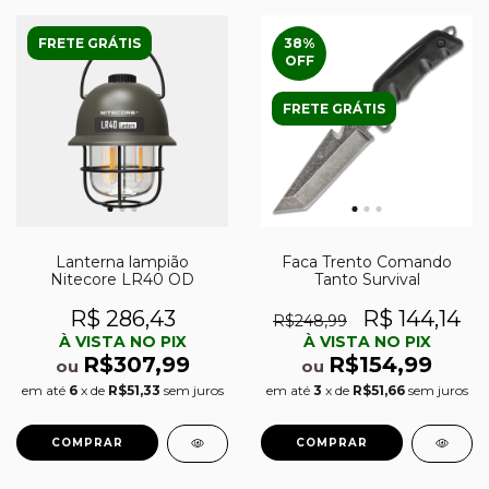
FRETE GRÁTIS
38
%
OFF
FRETE GRÁTIS
Lanterna lampião
Faca Trento Comando
Nitecore LR40 OD
Tanto Survival
R$ 286,43
R$ 144,14
R$248,99
À VISTA NO PIX
À VISTA NO PIX
R$307,99
R$154,99
ou
ou
em até
6
x de
R$51,33
sem juros
em até
3
x de
R$51,66
sem juros