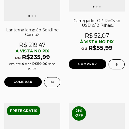
Carregador GP ReCyko
USB c/ 2 Pilhas
Lanterna lampião Solidline
Recarregáveis AAA NiMH
Camp2
800mAh
R$ 52,07
À VISTA NO PIX
R$ 219,47
R$55,99
ou
À VISTA NO PIX
R$235,99
ou
em até
4
x de
R$59,00
sem
juros
FRETE GRÁTIS
21
%
OFF