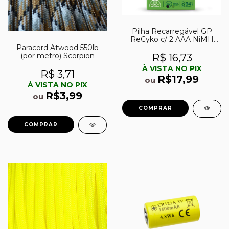
Pilha Recarregável GP
ReCyko c/ 2 AAA NiMH
Paracord Atwood 550lb
650mAh 1,2V
(por metro) Scorpion
R$ 16,73
À VISTA NO PIX
R$ 3,71
R$17,99
ou
À VISTA NO PIX
R$3,99
ou