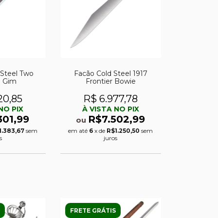
 Steel Two
Facão Cold Steel 1917
 Gim
Frontier Bowie
20,85
R$ 6.977,78
NO PIX
À VISTA NO PIX
301,99
R$7.502,99
ou
1.383,67
sem
em até
6
x de
R$1.250,50
sem
s
juros
FRETE GRÁTIS