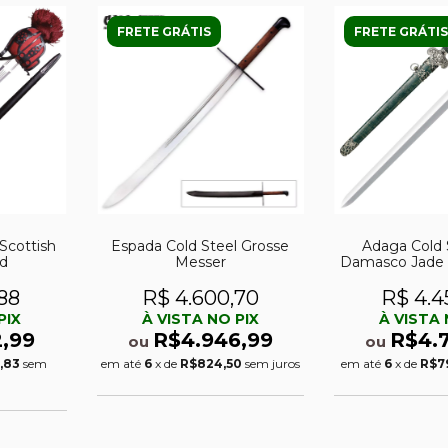
FRETE GRÁTIS
FRETE GRÁTIS
Scottish
Espada Cold Steel Grosse
Adaga Cold 
d
Messer
Damasco Jade 
88
R$ 4.600,70
R$ 4.4
PIX
À VISTA NO PIX
À VISTA 
,99
R$4.946,99
R$4.
ou
ou
,83
sem
em até
6
x de
R$824,50
sem juros
em até
6
x de
R$7