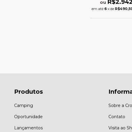
R$2.942
ou
em até
6
x de
R$490,5
Produtos
Inform
Camping
Sobre a Cro
Oportunidade
Contato
Lançamentos
Visita ao 