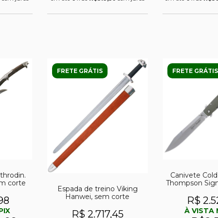
FRETE GRÁTIS
FRETE GRÁTIS
throdin.
Canivete Cold
em corte
Thompson Signa
Espada de treino Viking
Hanwei, sem corte
98
R$ 2.5
PIX
À VISTA 
R$ 2.717,45