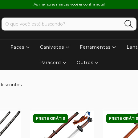
As melhores marcas você encontra aqui!
Facas
Canivetes
Ferramentas
Lant
Paracord
Outros
 descontos
FRETE GRÁTIS
FRETE GRÁTIS