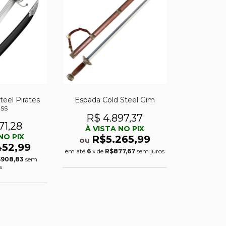
teel Pirates
Espada Cold Steel Gim
ass
R$ 4.897,37
71,28
À VISTA NO PIX
NO PIX
R$5.265,99
ou
452,99
em até
6
x de
R$877,67
sem juros
908,83
sem
s