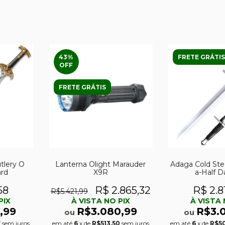
43
%
FRETE GRÁTIS
OFF
FRETE GRÁTIS
tlery O
Lanterna Olight Marauder
Adaga Cold Ste
ard
X9R
a-Half 
58
R$ 2.865,32
R$ 2.8
R$5.421,99
PIX
À VISTA NO PIX
À VISTA 
,99
R$3.080,99
R$3.
ou
ou
7
sem juros
em até
6
x de
R$513,50
sem juros
em até
6
x de
R$5