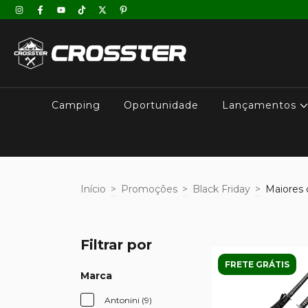
Camping
Oportunidade
Lançamentos
Início
>
Promoções
>
Black Friday
>
Maiores
Filtrar por
FRETE GRÁTIS
Marca
Antonini (9)