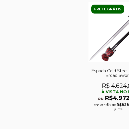
FRETE GRÁTIS
Espada Cold Steel 
Broad Swor
R$ 4.624,
À VISTA NO 
R$4.972
ou
em até
6
x de
R$828
juros