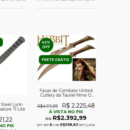
42
%
OFF
FRETE GRÁTIS
Facas de Combate United
Cutlery da Tauriel filme O
Hobbit c/ certificado
 Steel Lynn
R$ 2.225,48
R$4.111,99
ture Ti-Lite
À VISTA NO PIX
R$2.392,99
ou
21,22
em até
6
x de
R$398,83
sem juros
NO PIX