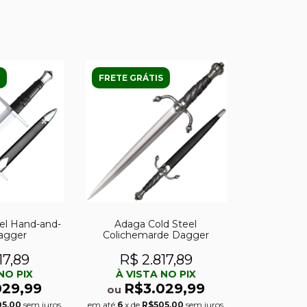
FRETE GRÁTIS
el Hand-and-
Adaga Cold Steel
Dagger
Colichemarde Dagger
17,89
R$ 2.817,89
NO PIX
À VISTA NO PIX
029,99
R$3.029,99
ou
05,00
sem juros
em até
6
x de
R$505,00
sem juros