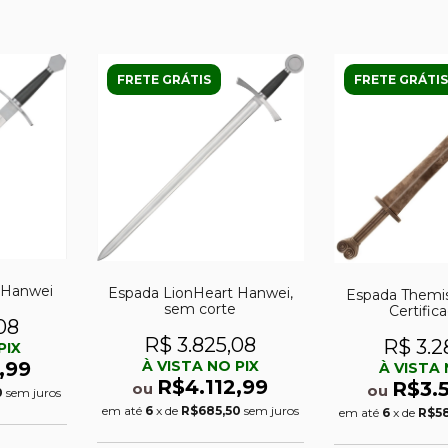
FRETE GRÁTIS
FRETE GRÁTIS
 Hanwei
Espada LionHeart Hanwei,
Espada Themi
sem corte
Certific
08
Autenticidade 
R$ 3.825,08
A Ascensão 
R$ 3.2
PIX
À VISTA NO PIX
,99
À VISTA 
R$4.112,99
R$3.
ou
ou
0
sem juros
em até
6
x de
R$685,50
sem juros
em até
6
x de
R$5