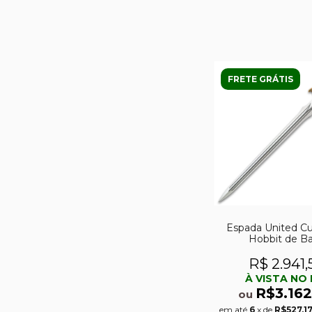
FRETE GRÁTIS
Espada United Cu
Hobbit de B
R$ 2.941,
À VISTA NO 
R$3.162
ou
em até
6
x de
R$527,1