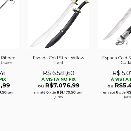
l Ribbed
Espada Cold Steel Willow
Espada Cold S
 Rapier
Leaf
Cutl
78
R$ 6.581,60
R$ 5.0
PIX
À VISTA NO PIX
À VISTA 
,99
R$7.076,99
R$5.
ou
ou
0,50
sem
em até
6
x de
R$1.179,50
sem
em até
6
x de
R$
juros
juro