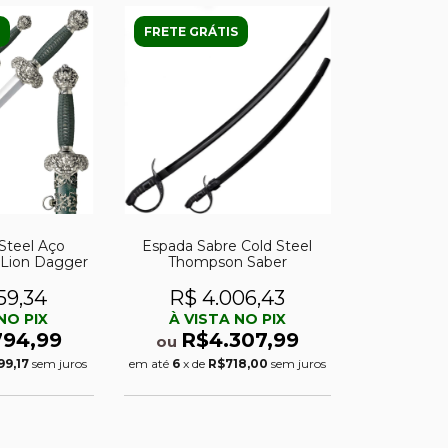
FRETE GRÁTIS
Steel Aço
Espada Sabre Cold Steel
Lion Dagger
Thompson Saber
59,34
R$ 4.006,43
NO PIX
À VISTA NO PIX
794,99
R$4.307,99
ou
99,17
sem juros
em até
6
x de
R$718,00
sem juros