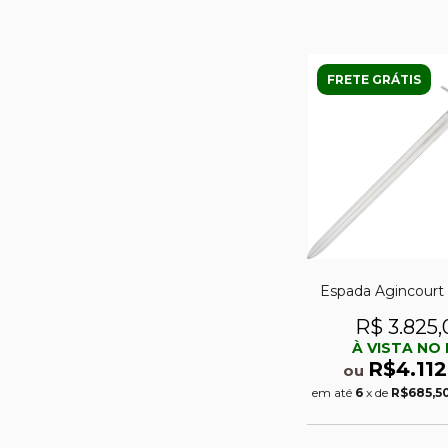
FRETE GRÁTIS
Espada Agincourt
R$ 3.825,
À VISTA NO 
R$4.112
ou
em até
6
x de
R$685,5