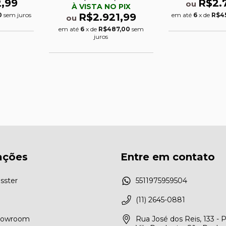
,99
R$2.
ou
À VISTA NO PIX
R$2.921,99
0
sem juros
em até
6
x de
R$4
ou
em até
6
x de
R$487,00
sem
juros
ações
Entre em contato
sster
5511975959504
(11) 2645-0881
Showroom
Rua José dos Reis, 133 - 