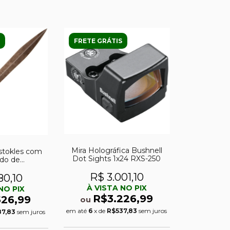
FRETE GRÁTIS
Mira Holográfica Bushnell
stokles com
Dot Sights 1x24 RXS-250
ado de
- filme 300 -
R$ 3.001,10
do Império
80,10
À VISTA NO PIX
NO PIX
R$3.226,99
526,99
ou
em até
6
x de
R$537,83
sem juros
87,83
sem juros