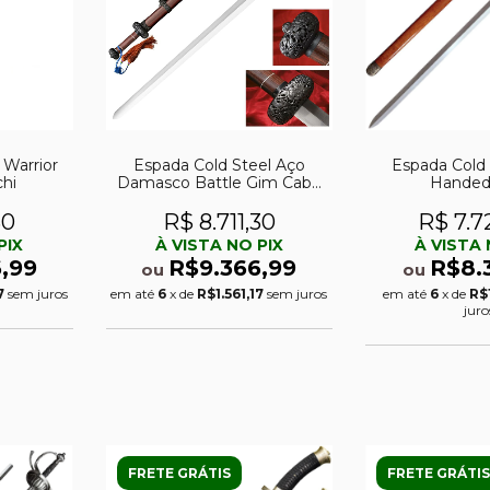
 Warrior
Espada Cold Steel Aço
Espada Cold
hi
Damasco Battle Gim Cabo
Handed
de Jacarandá
30
R$ 8.711,30
R$ 7.7
PIX
À VISTA NO PIX
À VISTA 
,99
R$9.366,99
R$8.
ou
ou
7
sem juros
em até
6
x de
R$1.561,17
sem juros
em até
6
x de
R$
juro
FRETE GRÁTIS
FRETE GRÁTIS