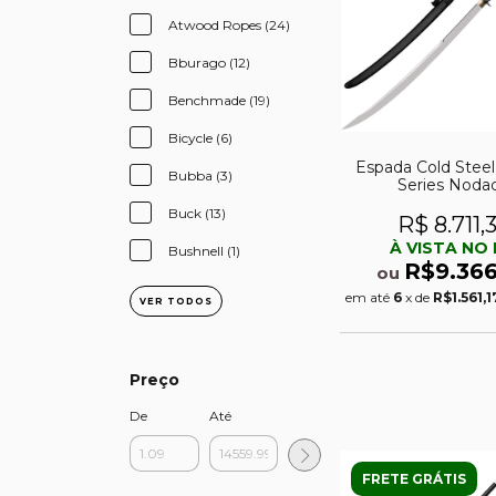
Atwood Ropes (24)
Bburago (12)
Benchmade (19)
Bicycle (6)
Espada Cold Steel
Bubba (3)
Series Nodac
Buck (13)
R$ 8.711,
À VISTA NO 
Bushnell (1)
R$9.366
ou
em até
6
x de
R$1.561,1
VER TODOS
Preço
De
Até
FRETE GRÁTIS