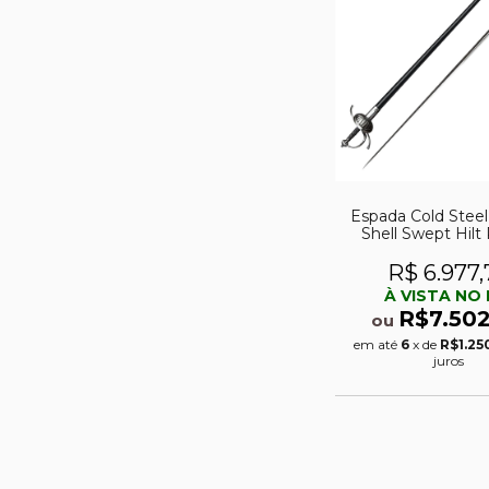
Espada Cold Stee
Shell Swept Hilt
R$ 6.977,
À VISTA NO 
R$7.502
ou
em até
6
x de
R$1.25
juros