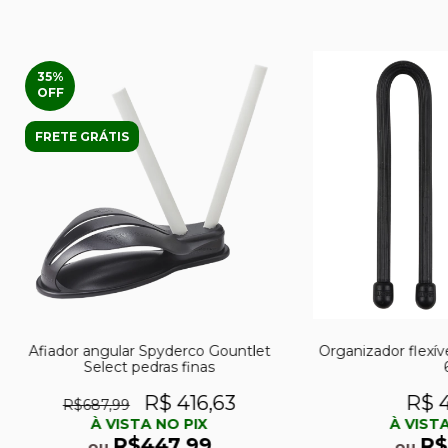
35
%
OFF
FRETE GRÁTIS
Afiador angular Spyderco Gountlet
Organizador flexíve
Select pedras finas
R$ 416,63
R$ 4
R$687,99
À VISTA NO PIX
À VISTA
R$447,99
R$
ou
ou