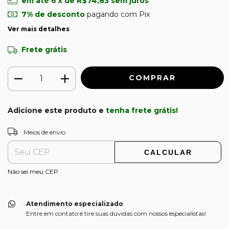
em até
6
x de
R$74,83
sem juros
7% de desconto
pagando com Pix
Ver mais detalhes
Frete grátis
Adicione este produto e
tenha frete grátis!
ALTERAR CEP
Entregas para o CEP:
Meios de envio
CALCULAR
Não sei meu CEP
Atendimento especializado
Entre em contato e tire suas dúvidas com nossos especialistas!