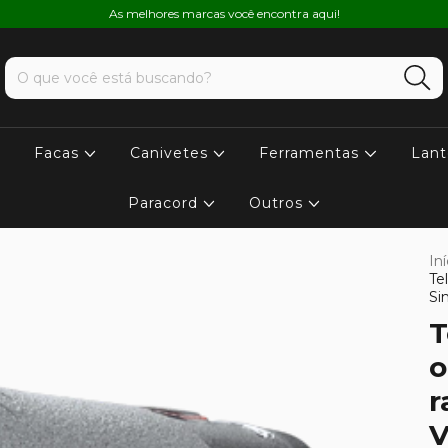
As melhores marcas você encontra aqui!
Facas
Canivetes
Ferramentas
Lant
Paracord
Outros
Iní
Te
Si
T
o
r
V