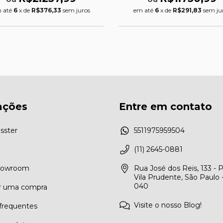
 até
6
x de
R$376,33
sem juros
em até
6
x de
R$291,83
sem ju
ações
Entre em contato
sster
5511975959504
(11) 2645-0881
Showroom
Rua José dos Reis, 133 - 
Vila Prudente, São Paulo 
040
r uma compra
Visite o nosso Blog!
frequentes