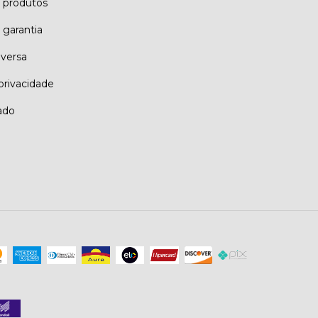
e produtos
 garantia
eversa
 privacidade
ado