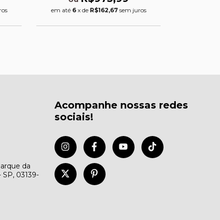
ros
em até
6
x de
R$162,67
sem juros
Acompanhe nossas redes
sociais!
Parque da
- SP, 03139-