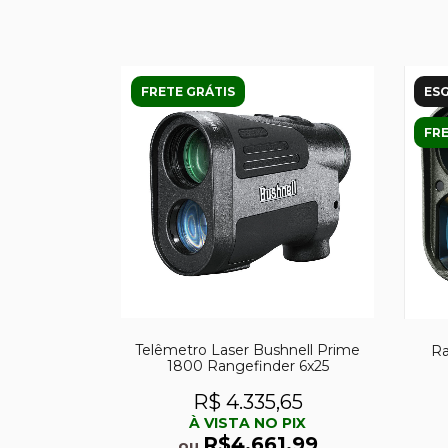
FRETE GRÁTIS
ES
FRE
Telêmetro Laser Bushnell Prime
Ra
1800 Rangefinder 6x25
R$ 4.335,65
À VISTA NO PIX
R$4.661,99
ou