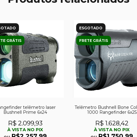
GOTADO
ESGOTADO
TE GRÁTIS
FRETE GRÁTIS
ngefinder telêmetro laser
Telêmetro Bushnell Bone Col
Bushnell Prime 6x24
1000 Rangefinder 6x25
R$ 2.099,93
R$ 1.628,42
À VISTA NO PIX
À VISTA NO PIX
R$2.257,99
R$1.750,99
ou
ou