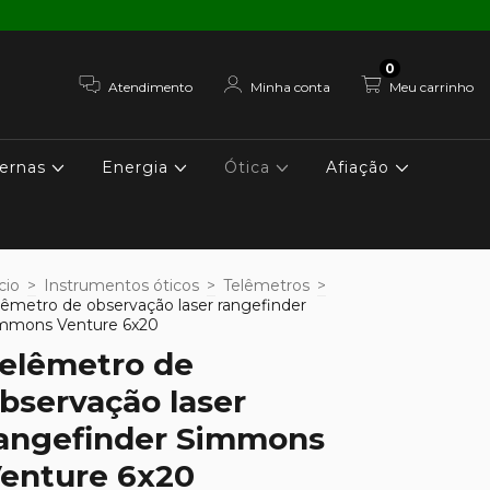
0
Atendimento
Minha conta
Meu carrinho
ernas
Energia
Ótica
Afiação
cio
>
Instrumentos óticos
>
Telêmetros
>
lêmetro de observação laser rangefinder
mmons Venture 6x20
elêmetro de
bservação laser
angefinder Simmons
enture 6x20