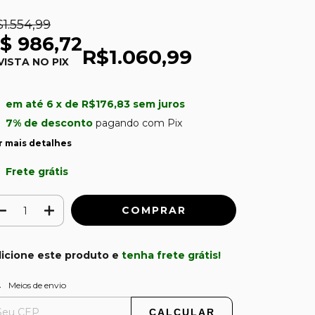
1.554,99
$ 986,72
R$1.060,99
VISTA NO PIX
u
em até
6
x de
R$176,83
sem juros
7% de desconto
pagando com Pix
r mais detalhes
Frete grátis
icione este produto e
tenha frete grátis!
ALTERAR CEP
regas para o CEP:
Meios de envio
CALCULAR