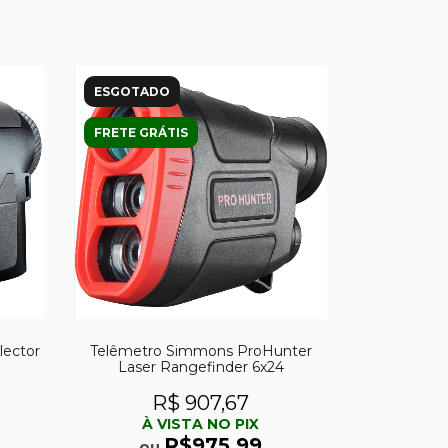
ESGOTADO
FRETE GRÁTIS
lector
Telêmetro Simmons ProHunter
Laser Rangefinder 6x24
R$ 907,67
À VISTA NO PIX
R$975,99
ou