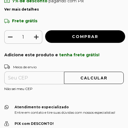
7% de desconto
pagando com Pix
Ver mais detalhes
Frete grátis
Adicione este produto e
tenha frete grátis!
ALTERAR CEP
Entregas para o CEP:
Meios de envio
CALCULAR
Não sei meu CEP
Atendimento especializado
Entre em contato e tire suas dúvidas com nossos especialistas!
PIX com DESCONTO!