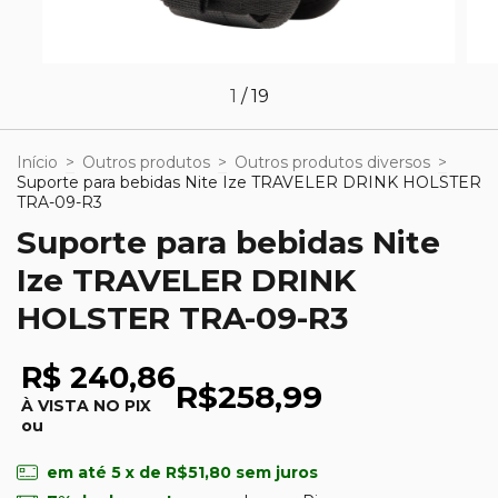
1
/
19
Início
>
Outros produtos
>
Outros produtos diversos
>
Suporte para bebidas Nite Ize TRAVELER DRINK HOLSTER
TRA-09-R3
Suporte para bebidas Nite
Ize TRAVELER DRINK
HOLSTER TRA-09-R3
R$ 240,86
R$258,99
À VISTA NO PIX
ou
em até
5
x de
R$51,80
sem juros