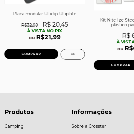
Placa modular Ulticlip Ultiplate
Kit Nite Ize Ste
R$ 20,45
plástico pa
R$32,99
À VISTA NO PIX
R$ 6
R$21,99
ou
À VISTA
R$
ou
Produtos
Informações
Camping
Sobre a Crosster