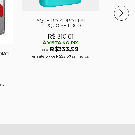
Isqueiro Z
ISQUEIRO ZIPPO FLAT
TURQUOISE LOGO
R
R$ 310,61
À 
À VISTA NO PIX
ou
R$333,99
ou
em até
6
FORCE
em até
6
x de
R$55,67
sem juros
os