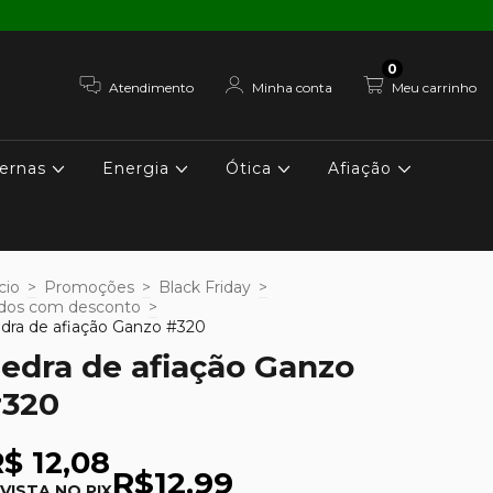
0
Atendimento
Minha conta
Meu carrinho
ernas
Energia
Ótica
Afiação
cio
>
Promoções
>
Black Friday
>
dos com desconto
>
dra de afiação Ganzo #320
edra de afiação Ganzo
320
$ 12,08
R$12,99
 VISTA NO PIX