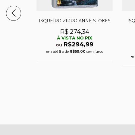
YING YANG
ISQUEIRO ZIPPO ANNE STOKES
IS
86
R$ 274,34
PIX
À VISTA NO PIX
,99
R$294,99
ou
sem juros
em até
5
x de
R$59,00
sem juros
e