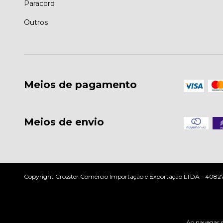
Paracord
Outros
Meios de pagamento
Meios de envio
Copyright Crosster Comércio Importação e Exportação LTDA - 408279
Ao navegar p