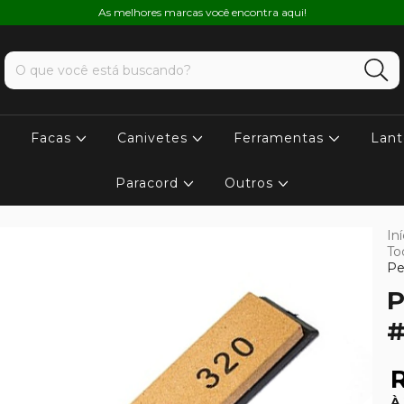
As melhores marcas você encontra aqui!
Facas
Canivetes
Ferramentas
Lant
Paracord
Outros
Iní
To
Pe
P
#
R
À