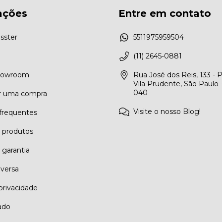
ações
Entre em contato
sster
5511975959504
(11) 2645-0881
Showroom
Rua José dos Reis, 133 - 
Vila Prudente, São Paulo 
040
r uma compra
Visite o nosso Blog!
frequentes
e produtos
 garantia
eversa
 privacidade
ado