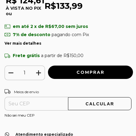
R$ 124,61
R$133,99
À VISTA NO PIX
ou
em até
2
x de
R$67,00
sem juros
7% de desconto
pagando com Pix
Ver mais detalhes
Frete grátis
a partir de
R$150,00
ALTERAR CEP
Entregas para o CEP:
Meios de envio
CALCULAR
Não sei meu CEP
Atendimento especializado