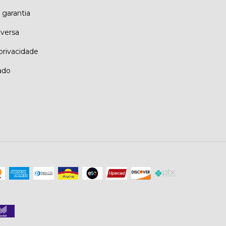
 garantia
eversa
 privacidade
ado