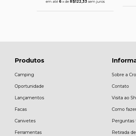
7
sem juros
em até
6
x de
R$122,33
sem juros
Produtos
Inform
Camping
Sobre a Cro
Oportunidade
Contato
Lançamentos
Visita ao 
Facas
Como faze
Canivetes
Perguntas 
Ferramentas
Retirada d