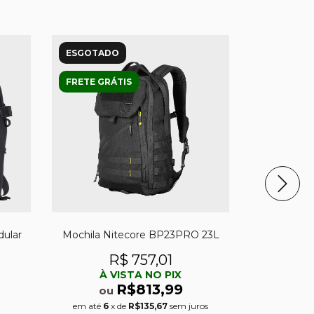
ESGOTADO
ESGOTAD
FRETE GRÁTIS
FRETE GRÁ
ular
Mochila Nitecore BP23PRO 23L
Mochila N
R$ 757,01
R
À VISTA NO PIX
À 
R$813,99
ou
ou
em até
6
x de
R$135,67
sem juros