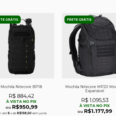
TE GRÁTIS
FRETE GRÁTIS
Mochila Nitecore BP18
Mochila Nitecore MP20 Mod
Expansível
R$ 884,42
R$ 1.095,53
À VISTA NO PIX
À VISTA NO PIX
R$950,99
ou
R$1.177,99
ou
 até
6
x de
R$158,50
sem juros