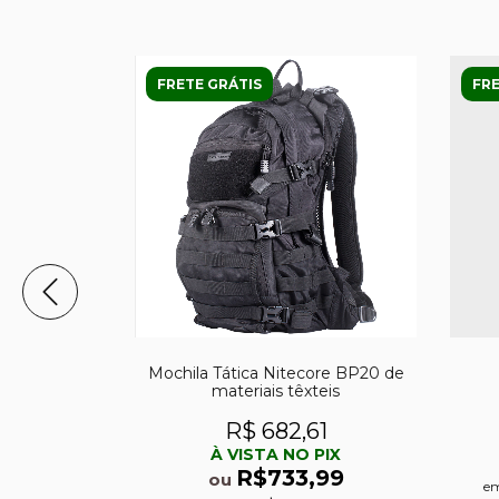
FRETE GRÁTIS
FRE
25 Modular
Mochila Tática Nitecore BP20 de
l
materiais têxteis
29
R$ 682,61
PIX
À VISTA NO PIX
,99
R$733,99
ou
em