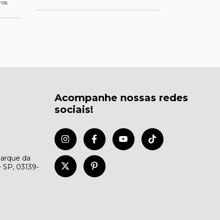
ros
em até
6
x
Acompanhe nossas redes
sociais!
Parque da
- SP, 03139-