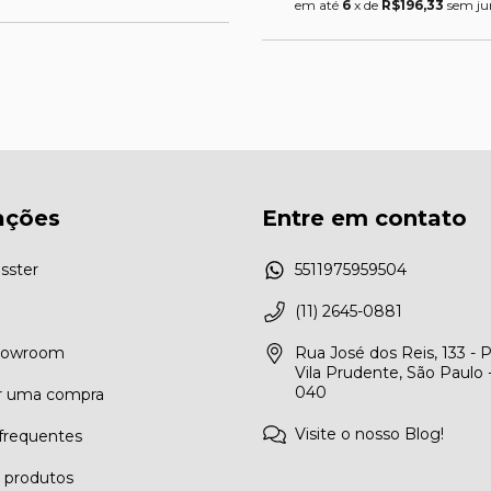
em até
6
x de
R$196,33
sem ju
ações
Entre em contato
sster
5511975959504
(11) 2645-0881
Showroom
Rua José dos Reis, 133 - 
Vila Prudente, São Paulo 
040
r uma compra
Visite o nosso Blog!
frequentes
e produtos