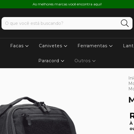
As melhores marcas você encontra aqui!
Facas
Canivetes
Ferramentas
Lant
Paracord
Outros
Iní
Mo
Mo
M
R
À
o