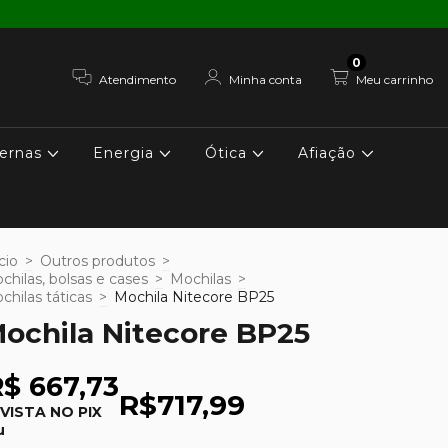
0
Atendimento
Minha conta
Meu carrinho
ernas
Energia
Ótica
Afiação
cio
>
Outros produtos
>
chilas, bolsas e cases
>
Mochilas
>
chilas táticas
>
Mochila Nitecore BP25
ochila Nitecore BP25
$ 667,73
R$717,99
 VISTA NO PIX
u