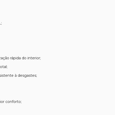
;
ção rápida do interior;
otal;
istente à desgastes;
or conforto;