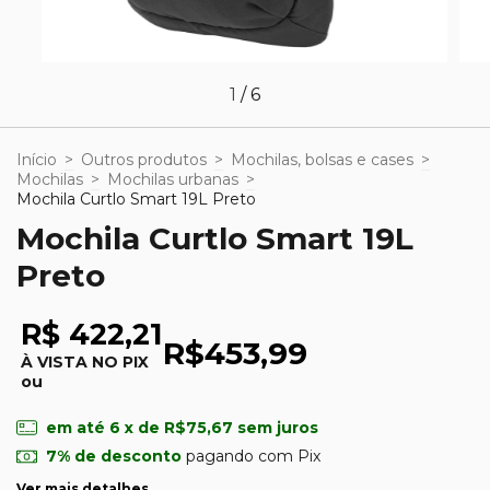
1
/
6
Início
>
Outros produtos
>
Mochilas, bolsas e cases
>
Mochilas
>
Mochilas urbanas
>
Mochila Curtlo Smart 19L Preto
Mochila Curtlo Smart 19L
Preto
R$ 422,21
R$453,99
À VISTA NO PIX
ou
em até
6
x de
R$75,67
sem juros
7% de desconto
pagando com Pix
Ver mais detalhes