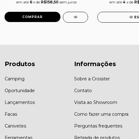
em até
6
x de
R$158,50
sem juros
em até
4
x de
R$
E
Produtos
Informações
Camping
Sobre a Crosster
Oportunidade
Contato
Lançamentos
Visita ao Showroom
Facas
Como fazer uma compra
Canivetes
Perguntas frequentes
Ferramentas
Retirada de produtos