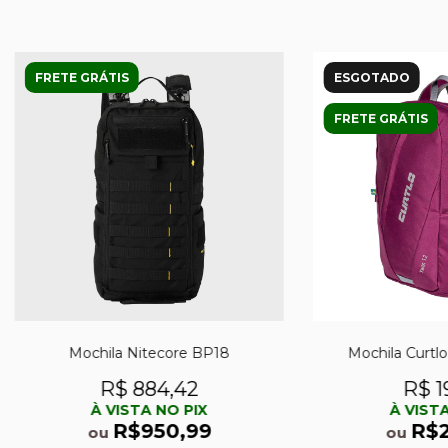
FRETE GRÁTIS
ESGOTADO
FRETE GRÁTIS
Mochila Nitecore BP18
Mochila Curtlo
R$ 884,42
R$ 1
À VISTA NO PIX
À VISTA
R$950,99
R$
ou
ou