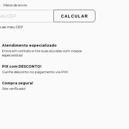
ALTERAR CEP
regas para o CEP:
Meios de envio
CALCULAR
o sei meu CEP
Atendimento especializado
Entre em contato e tire suas dúvidas com nossos
especialistas!
PIX com DESCONTO!
Ganhe desconto no pagamento via PIX!
Compra segura!
Site verificado!