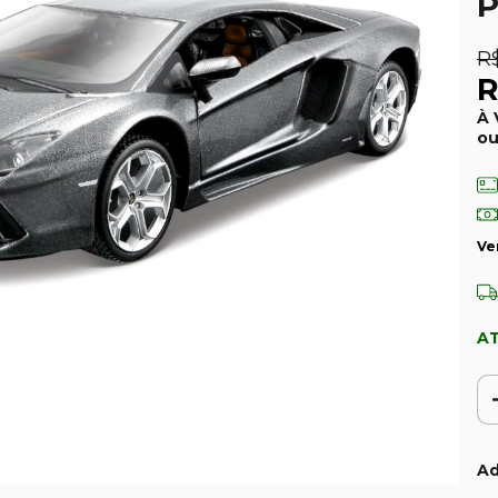
P
R
R
À 
o
Ve
AT
Ad