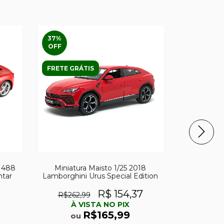
37
%
38
%
OFF
OFF
FRETE GRÁTIS
i 488
Miniatura Maisto 1/25 2018
Miniatura Ma
ntar
Lamborghini Urus Special Edition
Bugatti Chi
R$ 154,37
R$262,99
R$71,
À VISTA NO PIX
À 
R$165,99
ou
o