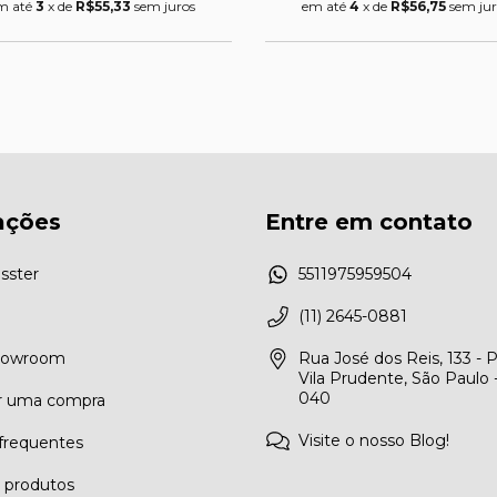
m até
3
x de
R$55,33
sem juros
em até
4
x de
R$56,75
sem jur
ações
Entre em contato
sster
5511975959504
(11) 2645-0881
Showroom
Rua José dos Reis, 133 - 
Vila Prudente, São Paulo 
040
r uma compra
Visite o nosso Blog!
frequentes
e produtos