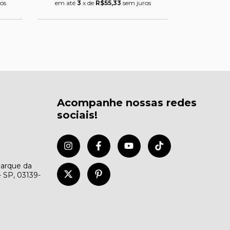
os
em até
3
x de
R$55,33
sem juros
Acompanhe nossas redes
sociais!
Parque da
- SP, 03139-