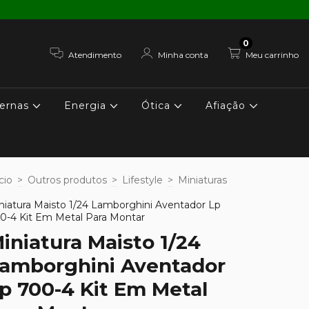
0
Atendimento
Minha conta
Meu carrinho
ernas
Energia
Ótica
Afiação
cio
>
Outros produtos
>
Lifestyle
>
Miniaturas
niatura Maisto 1/24 Lamborghini Aventador Lp
0-4 Kit Em Metal Para Montar
iniatura Maisto 1/24
amborghini Aventador
p 700-4 Kit Em Metal