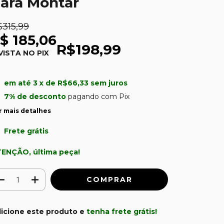
ara Montar
$315,99
$ 185,06
R$198,99
VISTA NO PIX
u
em até
3
x de
R$66,33
sem juros
7% de desconto
pagando com Pix
r mais detalhes
Frete grátis
ENÇÃO, última peça!
icione este produto e
tenha frete grátis!