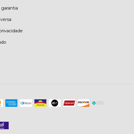
 garantia
eversa
 privacidade
ado