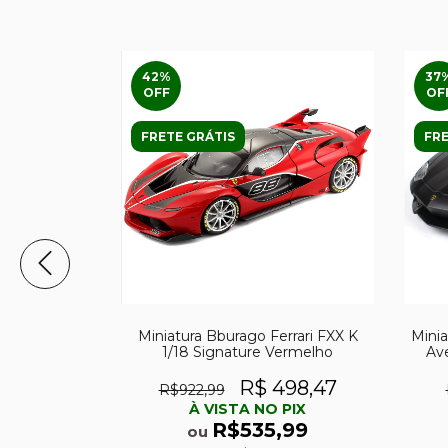
42
%
37
OFF
OF
FRETE GRÁTIS
FRE
a Ferrari Kit
Miniatura Bburago Ferrari FXX K
Minia
Montar
1/18 Signature Vermelho
Av
211,10
R$ 498,47
R$922,99
PIX
À VISTA NO PIX
,99
R$535,99
ou