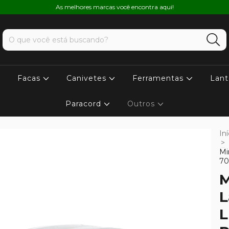
As melhores marcas você encontra aqui!
Facas
Canivetes
Ferramentas
Lant
Paracord
Outros
Iní
>
Mi
70
M
L
L