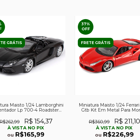
%
37
%
F
OFF
TE GRÁTIS
FRETE GRÁTIS
tura Maisto 1/24 Lamborghini
Miniatura Maisto 1/24 Ferrar
entador Lp 700-4 Roadster
Gtb Kit Em Metal Para Mo
Special Edition
R$ 154,37
R$ 211,10
R$262,99
R$360,99
À VISTA NO PIX
À VISTA NO PIX
R$165,99
R$226,99
ou
ou