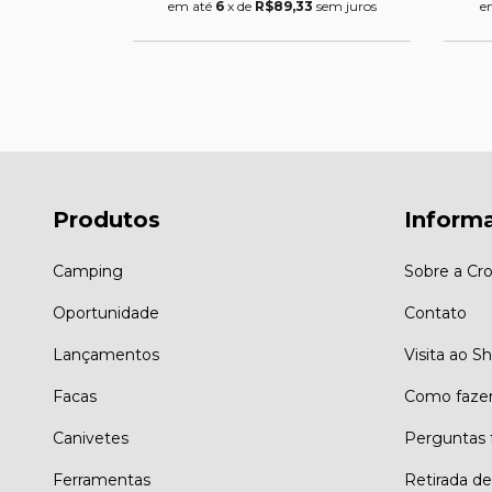
5
sem juros
em até
6
x de
R$89,33
sem juros
e
Produtos
Inform
Camping
Sobre a Cro
Oportunidade
Contato
Lançamentos
Visita ao 
Facas
Como faze
Canivetes
Perguntas 
Ferramentas
Retirada d