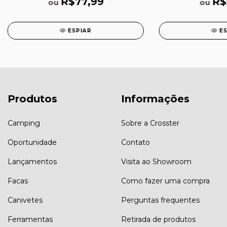
R$77,99
R$
ou
ou
ESPIAR
E
Produtos
Informações
Camping
Sobre a Crosster
Oportunidade
Contato
Lançamentos
Visita ao Showroom
Facas
Como fazer uma compra
Canivetes
Perguntas frequentes
Ferramentas
Retirada de produtos