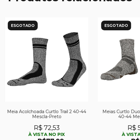
ESGOTADO
ESGOTADO
Meia Acolchoada Curtlo Trail 2 40-44
Meias Curtlo Du
Mescla-Preto
40-44 Mes
R$ 72,53
R$ 5
À VISTA NO PIX
À VISTA