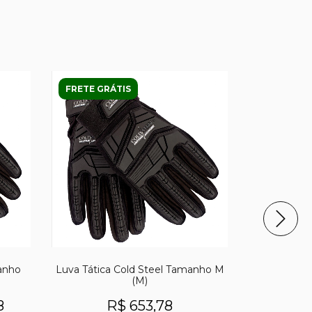
FRETE GRÁTIS
40
%
OFF
FRETE GRÁ
anho
Luva Tática Cold Steel Tamanho M
Luva Tátic
(M)
XXL
8
R$ 653,78
R$702,