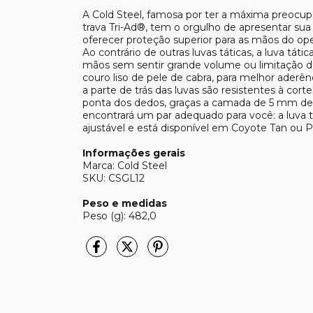
A Cold Steel, famosa por ter a máxima preoc
trava Tri-Ad®, tem o orgulho de apresentar sua 
oferecer proteção superior para as mãos do oper
Ao contrário de outras luvas táticas, a luva tát
mãos sem sentir grande volume ou limitação 
couro liso de pele de cabra, para melhor aderên
a parte de trás das luvas são resistentes à cor
ponta dos dedos, graças a camada de 5 mm de 
encontrará um par adequado para você: a luva 
ajustável e está disponível em Coyote Tan ou P
Informações gerais
Marca: Cold Steel
SKU: CSGL12
Peso e medidas
Peso (g): 482,0