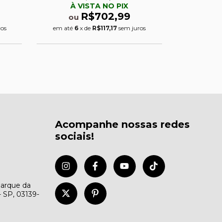
À VISTA NO PIX
À 
R$702,99
ou
ou
ros
em até
6
x de
R$117,17
sem juros
em até
6
Acompanhe nossas redes
sociais!
Parque da
- SP, 03139-