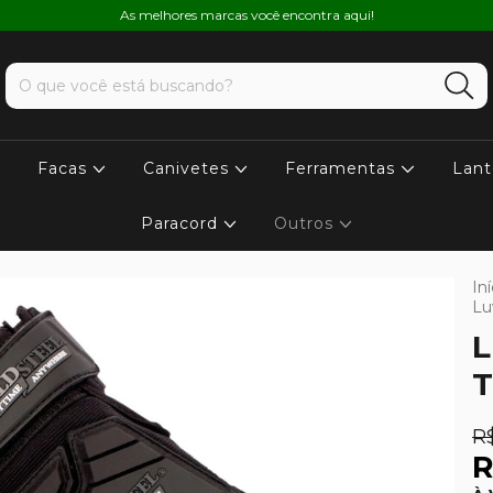
As melhores marcas você encontra aqui!
Facas
Canivetes
Ferramentas
Lant
Paracord
Outros
Iní
Lu
L
T
R
R