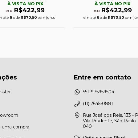
À VISTA NO PIX
À VISTA NO PIX
R$422,99
R$422,99
ou
ou
m até
6
x de
R$70,50
sem juros
em até
6
x de
R$70,50
sem ju
ações
Entre em contato
sster
5511975959504
(11) 2645-0881
Showroom
Rua José dos Reis, 133 - 
Vila Prudente, São Paulo 
040
r uma compra