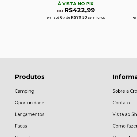
PIX
À VISTA NO PIX
,99
R$422,99
ou
5
sem juros
em até
6
x de
R$70,50
sem juros
e
Produtos
Inform
Camping
Sobre a Cro
Oportunidade
Contato
Lançamentos
Visita ao 
Facas
Como faze