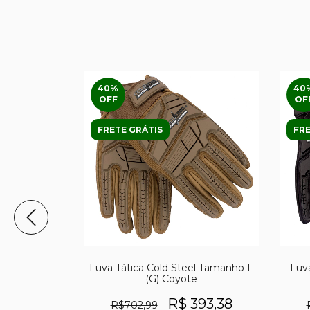
40
%
40
OFF
OF
FRETE GRÁTIS
FRE
ar Bubba Tam
Luva Tática Cold Steel Tamanho L
Luv
16
(G) Coyote
98
R$ 393,38
R$702,99