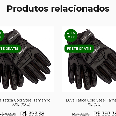
Produtos relacionados
%
40
%
F
OFF
TE GRÁTIS
FRETE GRÁTIS
a Tática Cold Steel Tamanho
Luva Tática Cold Steel Tam
XXL (XXG)
XL (GG)
R$ 393,38
R$ 393,3
R$702,99
R$702,99