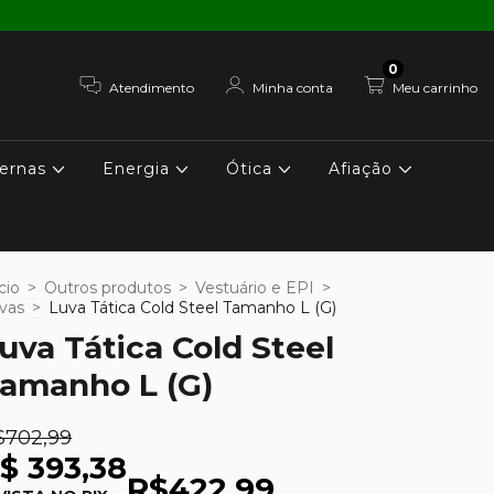
0
Atendimento
Minha conta
Meu carrinho
ernas
Energia
Ótica
Afiação
cio
>
Outros produtos
>
Vestuário e EPI
>
vas
>
Luva Tática Cold Steel Tamanho L (G)
uva Tática Cold Steel
amanho L (G)
$702,99
$ 393,38
R$422,99