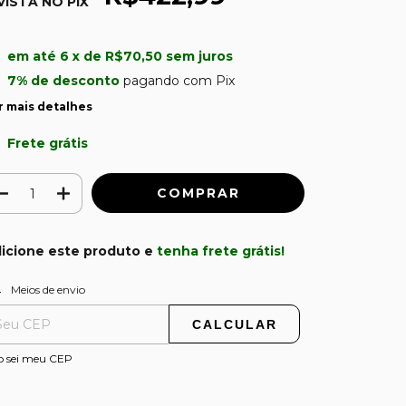
VISTA NO PIX
u
em até
6
x de
R$70,50
sem juros
7% de desconto
pagando com Pix
r mais detalhes
Frete grátis
icione este produto e
tenha frete grátis!
ALTERAR CEP
regas para o CEP:
Meios de envio
CALCULAR
o sei meu CEP