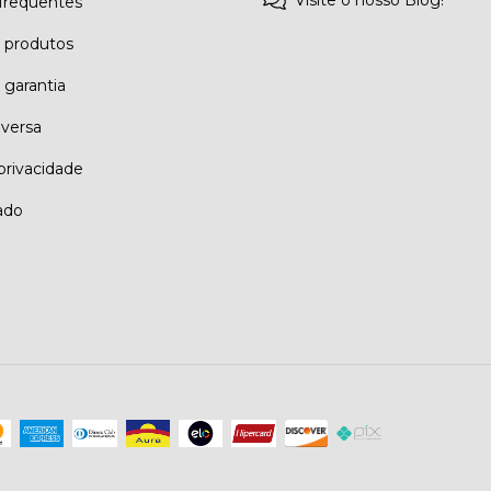
Visite o nosso Blog!
frequentes
e produtos
 garantia
eversa
 privacidade
ado