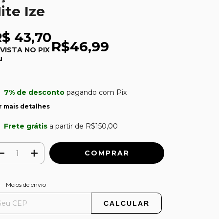
ite Ize
$ 43,70
R$46,99
 VISTA NO PIX
u
7% de desconto
pagando com Pix
r mais detalhes
Frete grátis
a partir de
R$150,00
ALTERAR CEP
regas para o CEP:
Meios de envio
CALCULAR