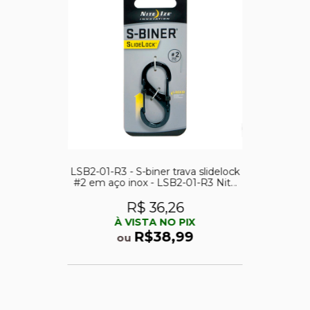
LSB2-01-R3 - S-biner trava slidelock
#2 em aço inox - LSB2-01-R3 Nite
Ize
R$ 36,26
À VISTA NO PIX
R$38,99
ou