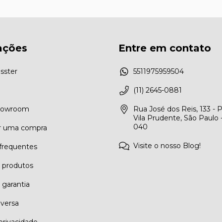
ações
Entre em contato
sster
5511975959504
(11) 2645-0881
Showroom
Rua José dos Reis, 133 - 
Vila Prudente, São Paulo 
040
r uma compra
Visite o nosso Blog!
frequentes
e produtos
 garantia
eversa