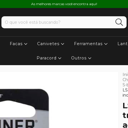
As melhores marcas você encontra aqui!
Facas
Canivetes
Ferramentas
Lant
Paracord
Outros
Iní
Ch
S-
LS
in
L
t
a