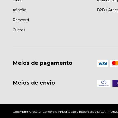
Ótica
Política de
Afiação
B2B / Atac
Paracord
Outros
Meios de pagamento
Meios de envio
Copyright Crosster Comércio Importação e Exportação LTDA - 408279