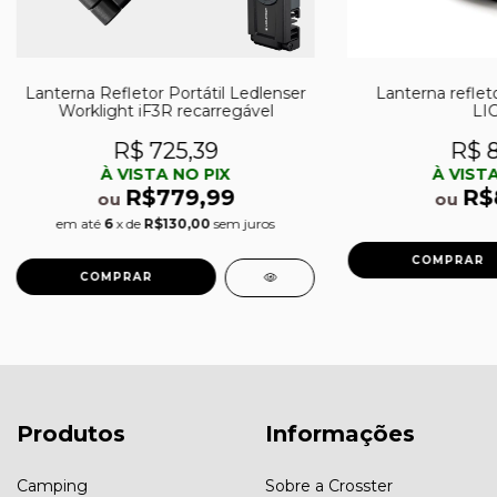
Lanterna Refletor Portátil Ledlenser
Lanterna refle
Worklight iF3R recarregável
LI
R$ 725,39
R$ 8
À VISTA NO PIX
À VISTA
R$779,99
R$
ou
ou
em até
6
x de
R$130,00
sem juros
Produtos
Informações
Camping
Sobre a Crosster