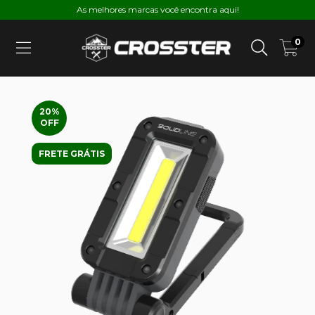
As melhores marcas você encontra aqui!
0
20
%
OFF
FRETE GRÁTIS