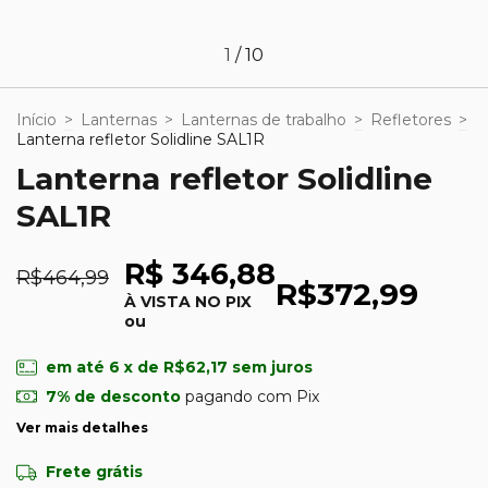
1
/
10
Início
>
Lanternas
>
Lanternas de trabalho
>
Refletores
>
Lanterna refletor Solidline SAL1R
Lanterna refletor Solidline
SAL1R
R$ 346,88
R$464,99
R$372,99
À VISTA NO PIX
ou
em até
6
x de
R$62,17
sem juros
7% de desconto
pagando com Pix
Ver mais detalhes
Frete grátis