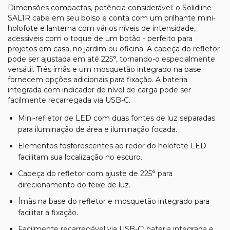
Dimensões compactas, potência considerável: o Solidline
SAL1R cabe em seu bolso e conta com um brilhante mini-
holofote e lanterna com vários níveis de intensidade,
acessiveis com o toque de um botão - perfeito para
projetos em casa, no jardim ou oficina. A cabeça do refletor
pode ser ajustada em até 225°, tornando-o especialmente
versátil. Três ímãs e um mosquetão integrado na base
fornecem opções adicionais para fixação. A bateria
integrada com indicador de nível de carga pode ser
facilmente recarregada via USB-C.
Mini-refletor de LED com duas fontes de luz separadas
para iluminação de área e iluminação focada.
Elementos fosforescentes ao redor do holofote LED
facilitam sua localização no escuro.
Cabeça do refletor com ajuste de 225° para
direcionamento do feixe de luz.
Ímãs na base do refletor e mosquetão integrado para
facilitar a fixação.
Facilmente recarregável via USB-C; bateria integrada e