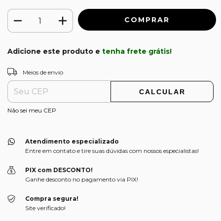
Adicione este produto e
tenha frete grátis!
ALTERAR CEP
Entregas para o CEP:
Meios de envio
CALCULAR
Não sei meu CEP
Atendimento especializado
Entre em contato e tire suas dúvidas com nossos especialistas!
PIX com DESCONTO!
Ganhe desconto no pagamento via PIX!
Compra segura!
Site verificado!