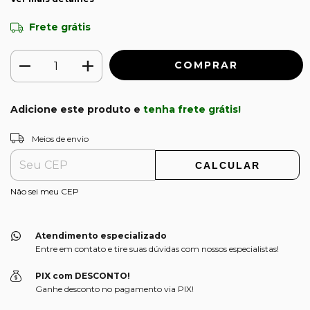
Frete grátis
Adicione este produto e
tenha frete grátis!
ALTERAR CEP
Entregas para o CEP:
Meios de envio
CALCULAR
Não sei meu CEP
Atendimento especializado
Entre em contato e tire suas dúvidas com nossos especialistas!
PIX com DESCONTO!
Ganhe desconto no pagamento via PIX!