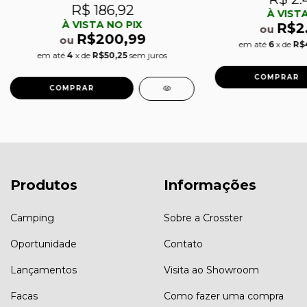
R$ 186,92
À VISTA
À VISTA NO PIX
R$2
ou
R$200,99
ou
em até
6
x de
R$
em até
4
x de
R$50,25
sem juros
Produtos
Informações
Camping
Sobre a Crosster
Oportunidade
Contato
Lançamentos
Visita ao Showroom
Facas
Como fazer uma compra