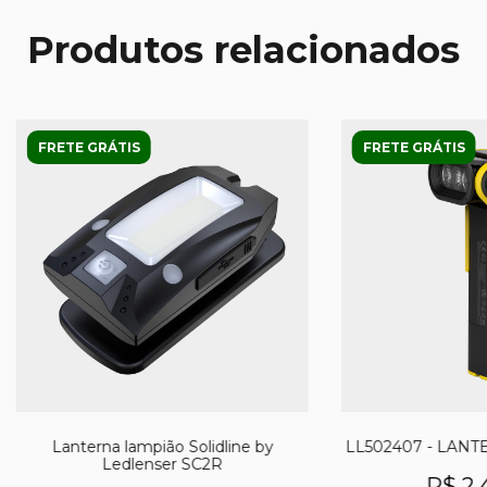
Produtos relacionados
FRETE GRÁTIS
FRETE GRÁTIS
Lanterna lampião Solidline by
LL502407 - LANT
Ledlenser SC2R
R$ 2.