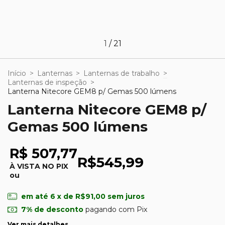
1
/
21
Início
>
Lanternas
>
Lanternas de trabalho
>
Lanternas de inspeção
>
Lanterna Nitecore GEM8 p/ Gemas 500 lúmens
Lanterna Nitecore GEM8 p/
Gemas 500 lúmens
R$ 507,77
R$545,99
À VISTA NO PIX
ou
em até
6
x de
R$91,00
sem juros
7% de desconto
pagando com Pix
Ver mais detalhes