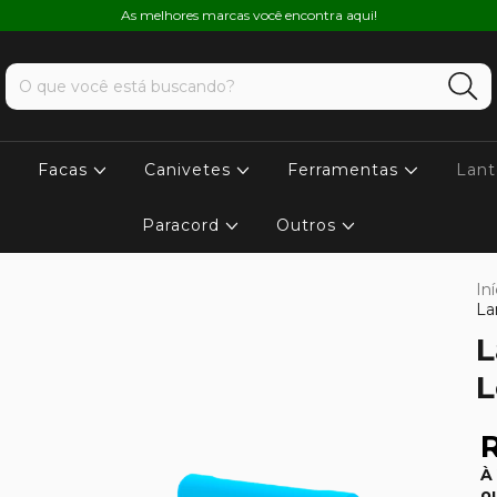
As melhores marcas você encontra aqui!
Facas
Canivetes
Ferramentas
Lant
Paracord
Outros
Iní
La
L
L
À
o