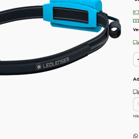
Ve
Ad
Ent
Nã