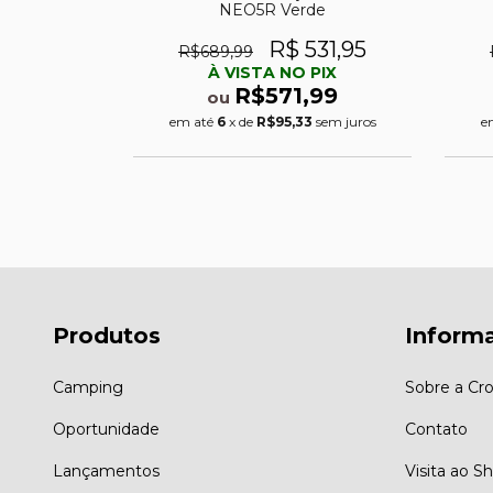
a
NEO5R Verde
86
R$ 531,95
R$689,99
PIX
À VISTA NO PIX
,99
R$571,99
ou
sem juros
em até
6
x de
R$95,33
sem juros
e
Produtos
Inform
Camping
Sobre a Cro
Oportunidade
Contato
Lançamentos
Visita ao 