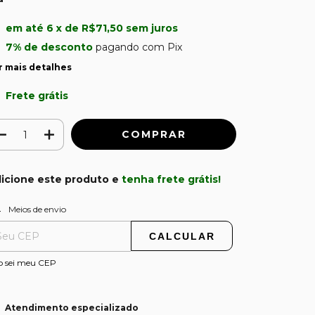
em até
6
x de
R$71,50
sem juros
7% de desconto
pagando com Pix
r mais detalhes
Frete grátis
icione este produto e
tenha frete grátis!
ALTERAR CEP
regas para o CEP:
Meios de envio
CALCULAR
o sei meu CEP
Atendimento especializado