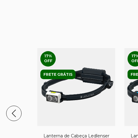
17
%
17
OFF
OF
FRETE GRÁTIS
FRE
 Ledlenser
Lanterna de Cabeça Ledlenser
Lan