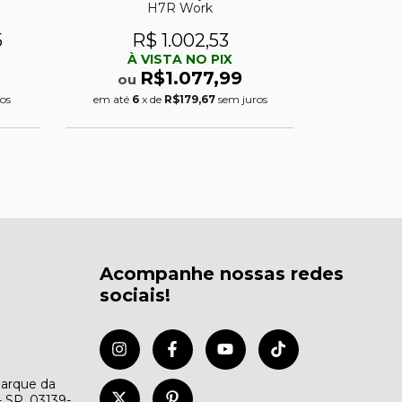
H7R Work
5
R$ 1.002,53
R
À VISTA NO PIX
À 
R$1.077,99
ou
o
os
em até
6
x de
R$179,67
sem juros
em até
6
Acompanhe nossas redes
sociais!
Parque da
- SP, 03139-