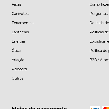
Facas
Como faze
Canivetes
Perguntas 
Ferramentas
Retirada d
Lanternas
Políticas de
Energia
Logística r
Ótica
Política de
Afiação
B2B / Atac
Paracord
Outros
Meios de pagamento