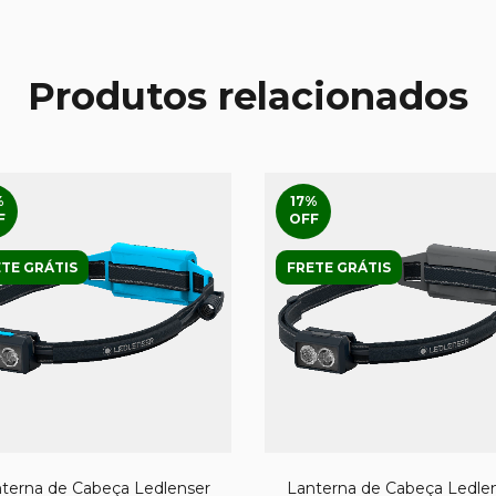
Produtos relacionados
%
17
%
F
OFF
TE GRÁTIS
FRETE GRÁTIS
terna de Cabeça Ledlenser
Lanterna de Cabeça Ledle