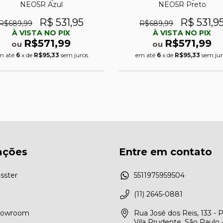
NEO5R Azul
NEO5R Preto
R$ 531,95
R$ 531,9
R$689,99
R$689,99
À VISTA NO PIX
À VISTA NO PIX
R$571,99
R$571,99
ou
ou
m até
6
x de
R$95,33
sem juros
em até
6
x de
R$95,33
sem jur
ações
Entre em contato
sster
5511975959504
(11) 2645-0881
Showroom
Rua José dos Reis, 133 - 
Vila Prudente, São Paulo 