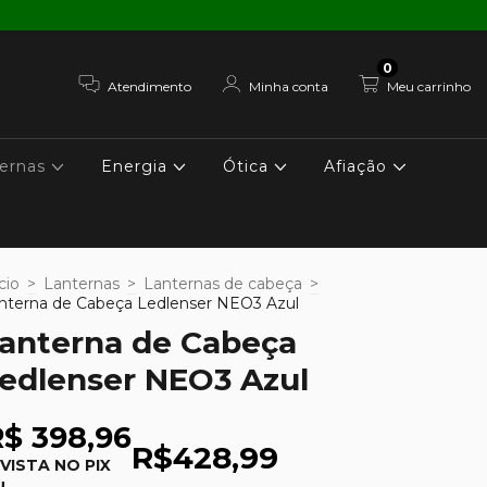
0
Atendimento
Minha conta
Meu carrinho
ernas
Energia
Ótica
Afiação
cio
>
Lanternas
>
Lanternas de cabeça
>
nterna de Cabeça Ledlenser NEO3 Azul
anterna de Cabeça
edlenser NEO3 Azul
R$ 398,96
R$428,99
 VISTA NO PIX
u