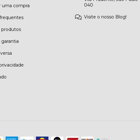
040
r uma compra
Visite o nosso Blog!
frequentes
e produtos
 garantia
eversa
 privacidade
ado