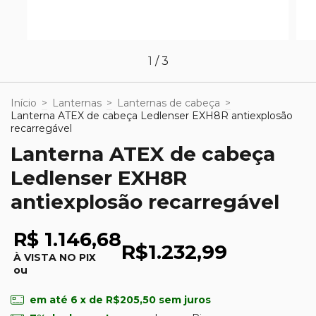
1
/
3
Início
>
Lanternas
>
Lanternas de cabeça
>
Lanterna ATEX de cabeça Ledlenser EXH8R antiexplosão
recarregável
Lanterna ATEX de cabeça
Ledlenser EXH8R
antiexplosão recarregável
R$ 1.146,68
R$1.232,99
À VISTA NO PIX
ou
em até
6
x de
R$205,50
sem juros