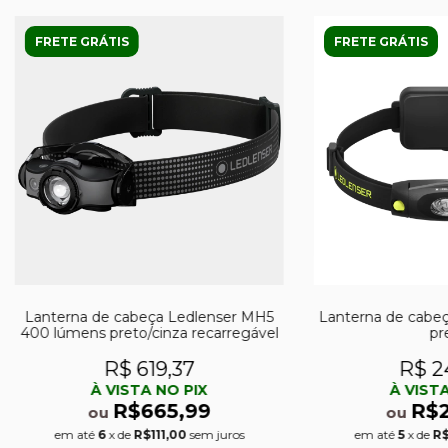
FRETE GRÁTIS
FRETE GRÁTIS
Lanterna de cabeça Ledlenser MH5
Lanterna de cabe
400 lúmens preto/cinza recarregável
pr
R$ 619,37
R$ 2
À VISTA NO PIX
À VISTA
R$665,99
R$
ou
ou
em até
6
x de
R$111,00
sem juros
em até
5
x de
R$