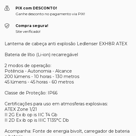
PIX com DESCONTO!
Ganhe desconto no pagamento via PIX!
Compra segura!
Site verificado!
Lanterna de cabeça anti explosão Ledlenser EXH8R ATEX
Bateria de lítio (Li-ion) recarregável
2 modos de operação:
Potência - Autonomia - Alcance
200 lúmens - 10 horas - 130 metros
45 lúmens - 45 horas - 60 metros
Classe de Proteção: IP66
Certificações para uso em atmosferas explosivas:
ATEX Zone 1/21
II 2G Ex ib op is IIC T4 Gb
II 2D Ex ib op is IIIC T135°C Db
Acompanha: Fonte de energia bivolt, carregador de bateria