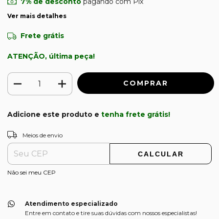
7% de desconto
pagando com Pix
Ver mais detalhes
Frete grátis
ATENÇÃO, última peça!
Adicione este produto e
tenha frete grátis!
ALTERAR CEP
Entregas para o CEP:
Meios de envio
CALCULAR
Não sei meu CEP
Atendimento especializado
Entre em contato e tire suas dúvidas com nossos especialistas!