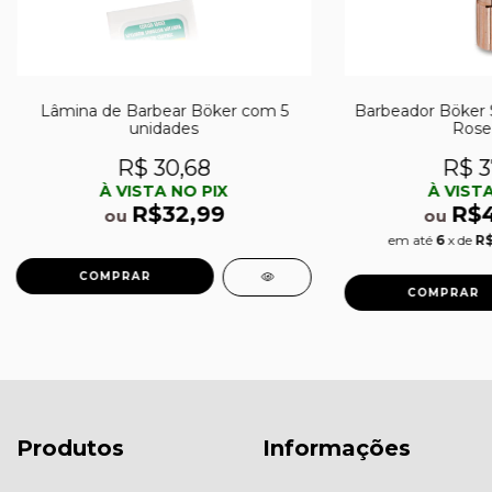
Lâmina de Barbear Böker com 5
Barbeador Böker S
unidades
Rose
R$ 30,68
R$ 3
À VISTA NO PIX
À VISTA
R$32,99
R$4
ou
ou
em até
6
x de
R$
Produtos
Informações