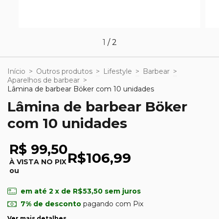
1
/
2
Início
>
Outros produtos
>
Lifestyle
>
Barbear
>
Aparelhos de barbear
>
Lâmina de barbear Böker com 10 unidades
Lâmina de barbear Böker
com 10 unidades
R$ 99,50
R$106,99
À VISTA NO PIX
ou
em até
2
x de
R$53,50
sem juros
7% de desconto
pagando com Pix
Ver mais detalhes