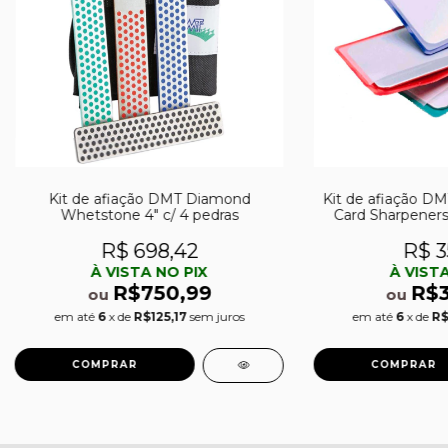
Kit de afiação DMT Diamond
Kit de afiação DM
Whetstone 4″ c/ 4 pedras
Card Sharpeners 
diama
R$ 698,42
R$ 3
À VISTA NO PIX
À VISTA
R$750,99
R$
ou
ou
em até
6
x de
R$125,17
sem juros
em até
6
x de
R$